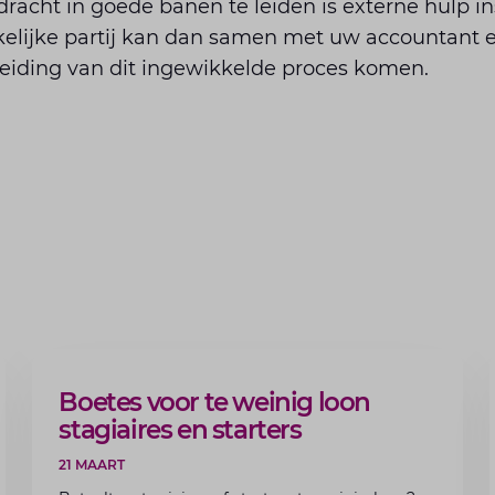
racht in goede banen te leiden is externe hulp i
lijke partij kan dan samen met uw accountant en/
eiding van dit ingewikkelde proces komen.
ARTIKEL
Boetes voor te weinig loon
stagiaires en starters
21 MAART