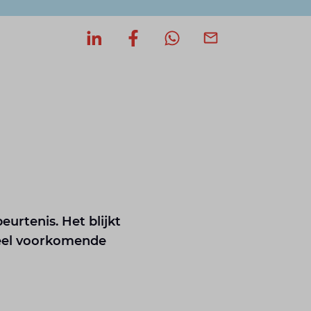
Deel op LinkedIn
Deel op Facebook
Deel via WhatsApp
Deel via mail
eurtenis. Het blijkt
 veel voorkomende