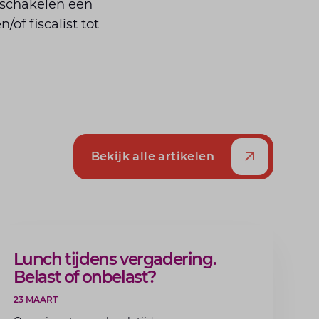
nschakelen een
of fiscalist tot
Bekijk alle artikelen
ARTIKEL
Lunch tijdens vergadering.
Belast of onbelast?
23 MAART