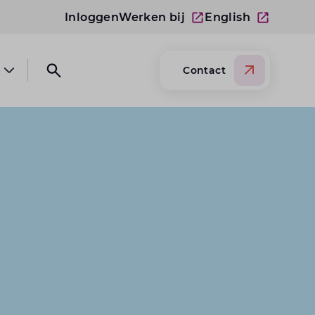
Inloggen
Werken bij
English
Contact
Open submenu Over Lansigt
Open search website