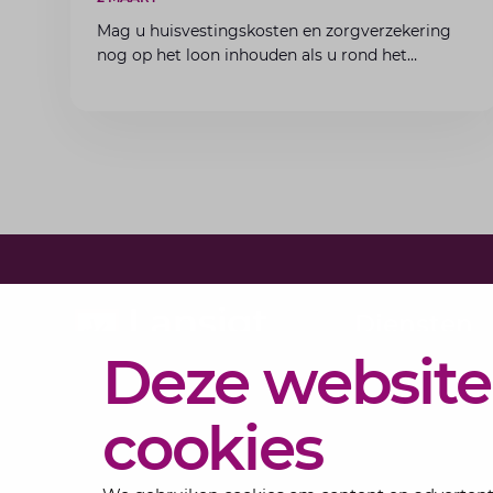
Mag u huisvestingskosten en zorgverzekering
nog op het loon inhouden als u rond het
minimumloon zit? Lees de voorwaarden en
aandachtspunten voor werkgevers.
Diensten
Deze website
Actueel
Over
cookies
Lansigt
Contact