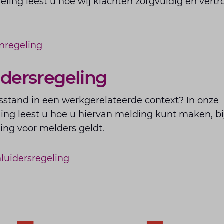
eling leest u hoe wij klachten zorgvuldig en vertr
nregeling
idersregeling
stand in een werkgerelateerde context? In onze
ing leest u hoe u hiervan melding kunt maken, bi
ng voor melders geldt.
luidersregeling