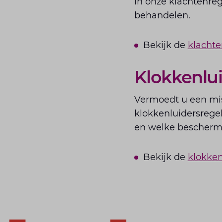
In onze klachtenreg
behandelen.
Bekijk de
klachte
Klokkenlu
Vermoedt u een mis
klokkenluidersregel
en welke beschermi
Bekijk de
klokken