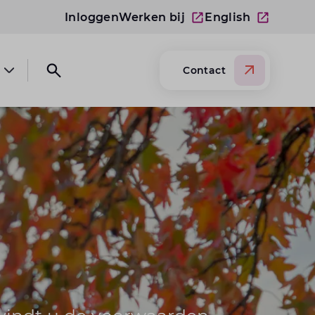
Inloggen
Werken bij
English
Contact
Open submenu Over Lansigt
Open search website