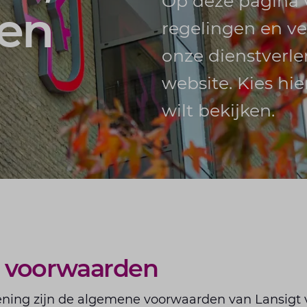
Op deze pagina 
 en
regelingen en ve
onze dienstverle
website. Kies hi
wilt bekijken.
 voorwaarden
ening zijn de algemene voorwaarden van Lansigt 