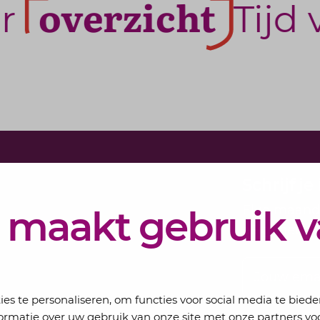
overzicht
Tijd v
Schrijf j
Elke maand 
 maakt gebruik 
eSigt het n
Jouw email
s te personaliseren, om functies voor social media te bied
ormatie over uw gebruik van onze site met onze partners voo