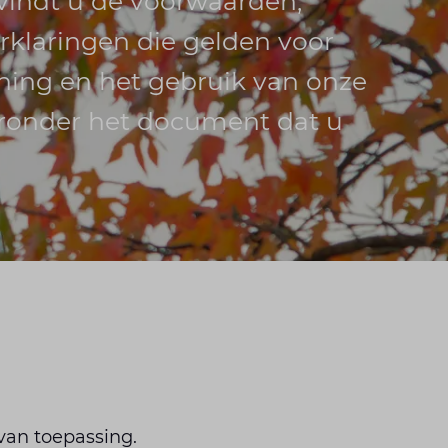
vindt u de voorwaarden,
rklaringen die gelden voor
ning en het gebruik van onze
eronder het document dat u
van toepassing.