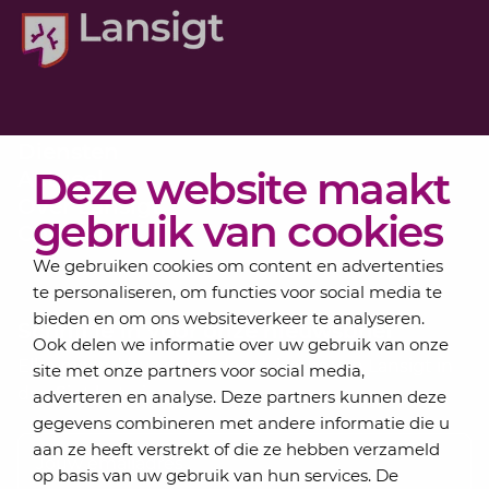
Diensten
Deze website maakt
Actueel
Over Lansigt
gebruik van cookies
Contact
We gebruiken cookies om content en advertenties
te personaliseren, om functies voor social media te
bieden en om ons websiteverkeer te analyseren.
Schrijf je in voor onze nieuwsbrief
Ook delen we informatie over uw gebruik van onze
Elke maand bundelen de adviseurs van Lansigt in
site met onze partners voor social media,
de eSigt het nieuws.
adverteren en analyse. Deze partners kunnen deze
gegevens combineren met andere informatie die u
Jouw emailadres
aan ze heeft verstrekt of die ze hebben verzameld
op basis van uw gebruik van hun services. De