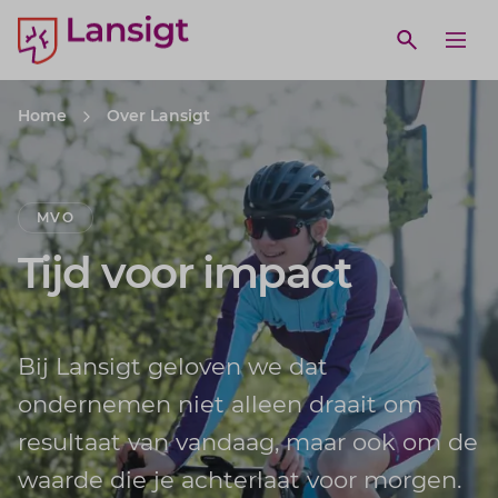
Lansigt Accountants logo
e search website
Open webs
Ope
Home
Over Lansigt
MVO
Tijd voor impact
Bij Lansigt geloven we dat
ondernemen niet alleen draait om
resultaat van vandaag, maar ook om de
waarde die je achterlaat voor morgen.