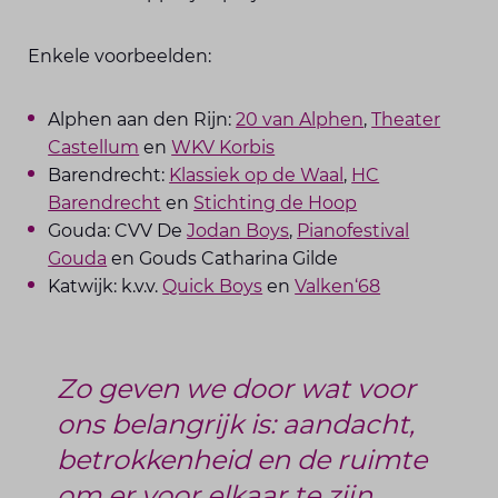
Enkele voorbeelden:
Alphen aan den Rijn:
20 van Alphen
,
Theater
Castellum
en
WKV Korbis
Barendrecht:
Klassiek op de Waal
,
HC
Barendrecht
en
Stichting de Hoop
Gouda: CVV De
Jodan Boys
,
Pianofestival
Gouda
en Gouds Catharina Gilde
Katwijk: k.v.v.
Quick Boys
en
Valken‘68
Zo geven we door wat voor
ons belangrijk is: aandacht,
betrokkenheid en de ruimte
om er voor elkaar te zijn.