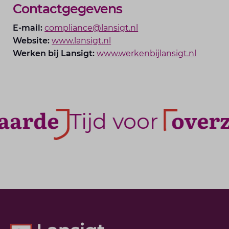
Contactgegevens
E-mail:
compliance@lansigt.nl
Website:
www.lansigt.nl
Werken bij Lansigt:
www.werkenbijlansigt.nl
arde
overzi
Tijd voor