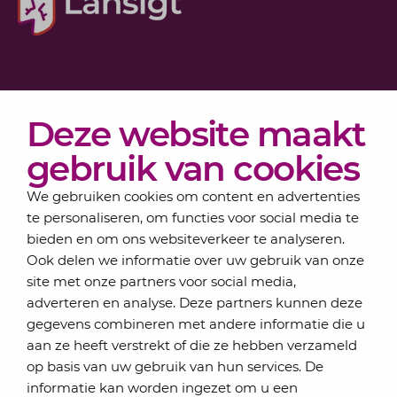
Diensten
Deze website maakt
Actueel
Over Lansigt
gebruik van cookies
Contact
We gebruiken cookies om content en advertenties
te personaliseren, om functies voor social media te
bieden en om ons websiteverkeer te analyseren.
Schrijf je in voor onze nieuwsbrief
Ook delen we informatie over uw gebruik van onze
Elke maand bundelen de adviseurs van Lansigt in
site met onze partners voor social media,
de eSigt het nieuws.
adverteren en analyse. Deze partners kunnen deze
gegevens combineren met andere informatie die u
Jouw emailadres
aan ze heeft verstrekt of die ze hebben verzameld
op basis van uw gebruik van hun services. De
informatie kan worden ingezet om u een