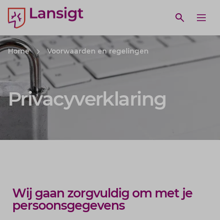
Lansigt Accountants logo
e search website
Open webs
Ope
Home
Voorwaarden en regelingen
Privacyverklaring
Wij gaan zorgvuldig om met je
persoonsgegevens