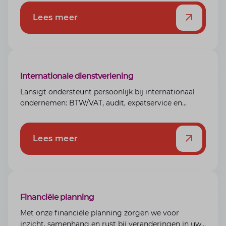
fiscale en financiële kennis, zodat alles klopt en u
met rust en vertrouwen onderneemt. Alles onder
Lees meer
één dak.
Internationale dienstverlening
Lansigt ondersteunt persoonlijk bij internationaal
ondernemen: BTW/VAT, audit, expatservice en
juridisch-fiscaal advies voor groei wereldwijd.
Lees meer
Financiële planning
Met onze financiële planning zorgen we voor
inzicht, samenhang en rust bij veranderingen in uw