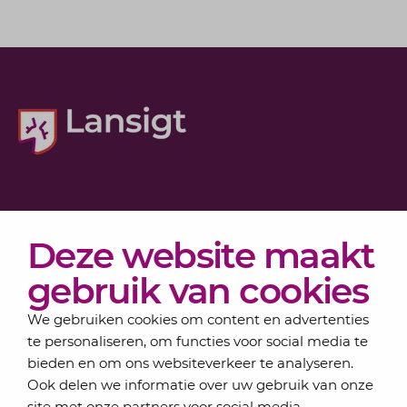
Diensten
Deze website maakt
Actueel
Over Lansigt
gebruik van cookies
Contact
We gebruiken cookies om content en advertenties
te personaliseren, om functies voor social media te
bieden en om ons websiteverkeer te analyseren.
Schrijf je in voor onze nieuwsbrief
Ook delen we informatie over uw gebruik van onze
Elke maand bundelen de adviseurs van Lansigt in
site met onze partners voor social media,