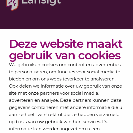
Diensten
Deze website maakt
Actueel
Over Lansigt
gebruik van cookies
Contact
We gebruiken cookies om content en advertenties
te personaliseren, om functies voor social media te
bieden en om ons websiteverkeer te analyseren.
Schrijf je in voor onze nieuwsbrief
Ook delen we informatie over uw gebruik van onze
Elke maand bundelen de adviseurs van Lansigt in
site met onze partners voor social media,
de eSigt het nieuws.
adverteren en analyse. Deze partners kunnen deze
gegevens combineren met andere informatie die u
Jouw emailadres
aan ze heeft verstrekt of die ze hebben verzameld
op basis van uw gebruik van hun services. De
informatie kan worden ingezet om u een