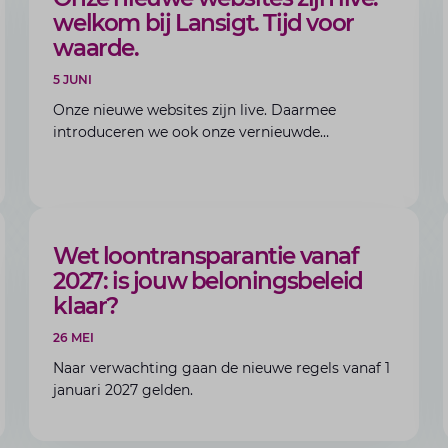
welkom bij Lansigt. Tijd voor
waarde.
5 JUNI
Onze nieuwe websites zijn live. Daarmee
introduceren we ook onze vernieuwde
merkidentiteit: Lansigt. Tijd voor waarde.
BLOG
Wet loontransparantie vanaf
2027: is jouw beloningsbeleid
klaar?
26 MEI
Naar verwachting gaan de nieuwe regels vanaf 1
januari 2027 gelden.