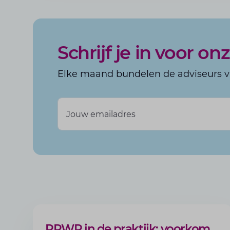
Schrijf je in voor o
Elke maand bundelen de adviseurs va
Jouw emailadres
ARTIKEL
PPWR in de praktijk: voorkom