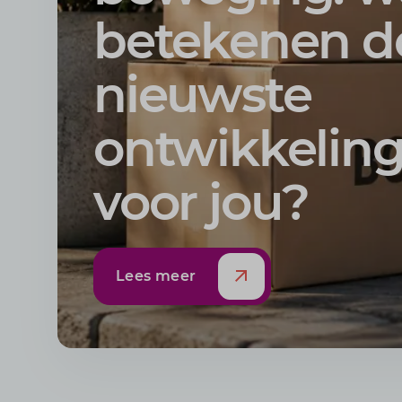
betekenen d
nieuwste
ontwikkelin
voor jou?
Lees meer