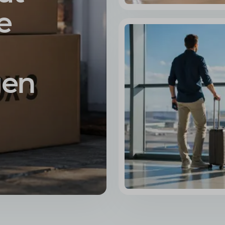
e
gen