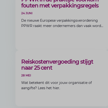
fouten met verpakkingsregels
24 JUNI
De nieuwe Europese verpakkingsverordening
PPWR raakt meer ondernemers dan vaak wordt
gedacht. Produceer, importeer, gebruik of
verwerk je verpakkingen? Dan krijg je
waarschijnlijk met deze regels te maken.
ARTIKEL
Reiskostenvergoeding stijgt
naar 25 cent
28 MEI
Wat betekent dit voor jouw organisatie of
aangifte? Lees het hier.