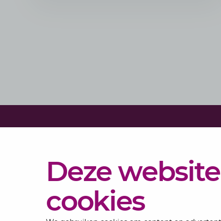
Diensten
Deze website
Actueel
Over
cookies
Lansigt
Contact