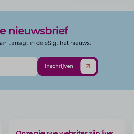
nze nieuwsbrief
n Lansigt in de eSigt het nieuws.
Inschrijven
ARTIKEL
Onze nieuwe websites zijn live: