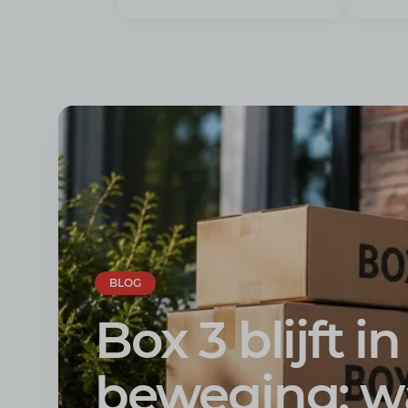
BLOG
Box 3 blijft in
beweging: w