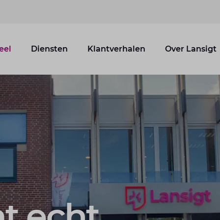
eel
Diensten
Klantverhalen
Over Lansigt
at echt