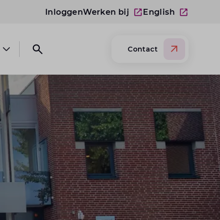
Inloggen
Werken bij
English
Contact
Open submenu Over Lansigt
Open search website