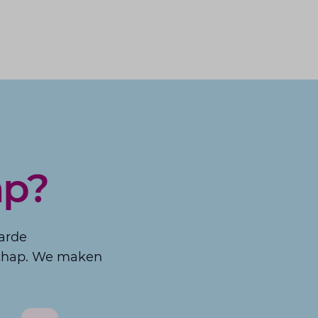
ap?
aarde
chap. We maken