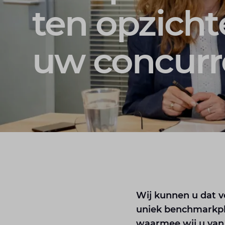
ten opzicht
uw concurr
Wij kunnen u dat v
uniek benchmarkpl
waarmee wij u van 