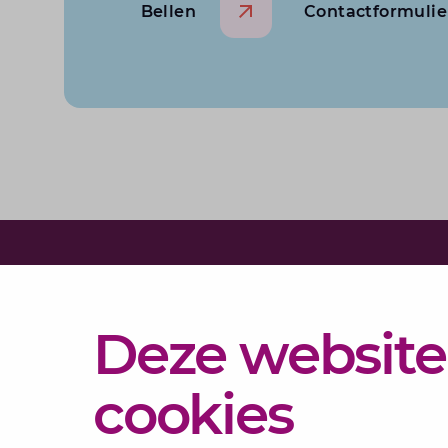
Bellen
Contactformulie
Diensten
Deze website
Actueel
Over
cookies
Lansigt
Contact