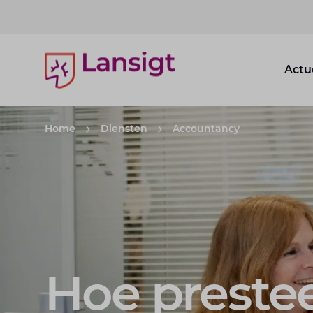
Lansigt Accountants logo
Actu
Home
Diensten
Accountancy
Hoe prestee