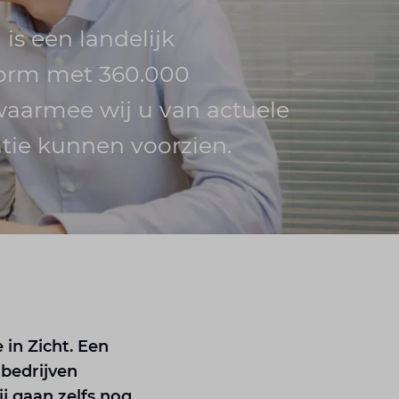
is een landelijk
orm met 360.000
waarmee wij u van actuele
tie kunnen voorzien.
in Zicht. Een
bedrijven
j gaan zelfs nog