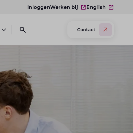
Inloggen
Werken bij
English
Contact
Open submenu Over Lansigt
Open search website