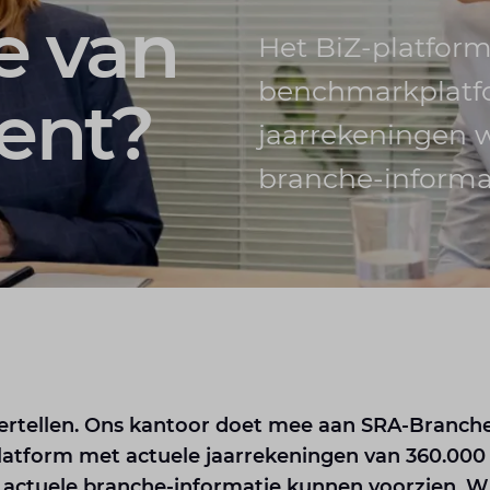
e van
Het BiZ-platform 
benchmarkplatf
ent?
jaarrekeningen 
branche-informa
ertellen. Ons kantoor doet mee aan SRA-Branche 
atform met actuele jaarrekeningen van 360.000 
actuele branche-informatie kunnen voorzien. Wi