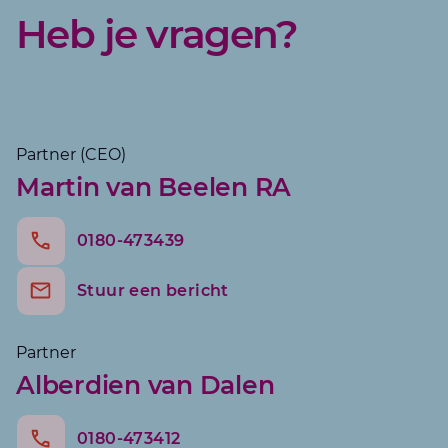
Heb je vragen?
Martin
Partner (CEO)
Martin van Beelen RA
0180-473439
Alberd
Stuur een bericht
Partner
Alberdien van Dalen
0180-473412