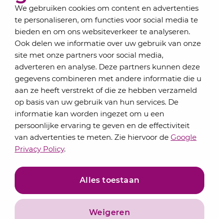
We gebruiken cookies om content en advertenties
te personaliseren, om functies voor social media te
bieden en om ons websiteverkeer te analyseren.
Schrijf je in voor onze nieuwsbrief
Ook delen we informatie over uw gebruik van onze
Elke maand bundelen de adviseurs van Lansigt in
site met onze partners voor social media,
de eSigt het nieuws.
adverteren en analyse. Deze partners kunnen deze
gegevens combineren met andere informatie die u
Jouw emailadres
aan ze heeft verstrekt of die ze hebben verzameld
op basis van uw gebruik van hun services. De
informatie kan worden ingezet om u een
persoonlijke ervaring te geven en de effectiviteit
Inschrijven
van advertenties te meten. Zie hiervoor de
Google
Privacy Policy
.
Alles toestaan
Weigeren