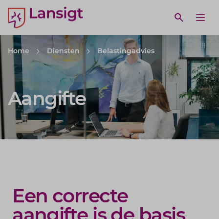
Lansigt Accountants logo
e search website
Open webs
Ope
Home
Diensten
Belastingadvies
Aangifte
Een correcte
aangifte is de basis