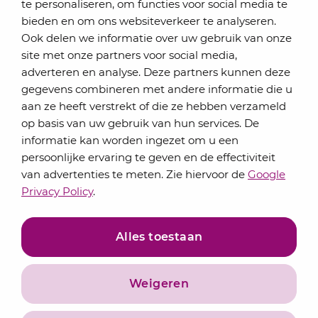
te personaliseren, om functies voor social media te
bieden en om ons websiteverkeer te analyseren.
Schrijf je in voor onze nieuwsbrief
Ook delen we informatie over uw gebruik van onze
Elke maand bundelen de adviseurs van Lansigt in
site met onze partners voor social media,
de eSigt het nieuws.
adverteren en analyse. Deze partners kunnen deze
gegevens combineren met andere informatie die u
Jouw emailadres
aan ze heeft verstrekt of die ze hebben verzameld
op basis van uw gebruik van hun services. De
informatie kan worden ingezet om u een
persoonlijke ervaring te geven en de effectiviteit
Inschrijven
van advertenties te meten. Zie hiervoor de
Google
Privacy Policy
.
Alles toestaan
Weigeren
Privacyverklaring
Algemene voorwaarden