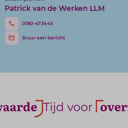
Patrick van de Werken LLM
0180-473443
Stuur een bericht
aarde
overz
Tijd voor