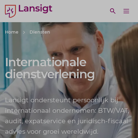
Lansigt Accountants logo
e search website
Open webs
Ope
Home
Diensten
Internationale
dienstverlening
Lansigt ondersteunt persoonlijk bij
internationaal ondernemen: BTW/VAT,
audit, expatservice en juridisch-fiscaal
advies voor groei wereldwijd.