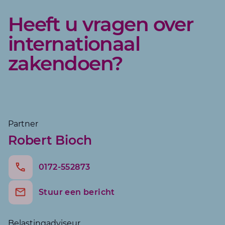
Heeft u vragen over
internationaal
zakendoen?
Robert
Partner
Robert Bioch
0172-552873
Patric
Stuur een bericht
Belastingadviseur