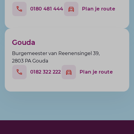
0180 481 444
Plan je route
Gouda
Burgemeester van Reenensingel 39,
2803 PA Gouda
0182 322 222
Plan je route