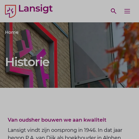
Lansigt Accountants logo
e search website
Open webs
Ope
Home
Historie
Van oudsher bouwen we aan kwaliteit
Lansigt vindt zijn oorsprong in 1946. In dat jaar
begon P.A. van Dijk als boekhouder in Alphen