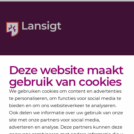
Diensten
Deze website maakt
Actueel
Over Lansigt
gebruik van cookies
Contact
We gebruiken cookies om content en advertenties
te personaliseren, om functies voor social media te
bieden en om ons websiteverkeer te analyseren.
Schrijf je in voor onze nieuwsbrief
Ook delen we informatie over uw gebruik van onze
Elke maand bundelen de adviseurs van Lansigt in
site met onze partners voor social media,
de eSigt het nieuws.
adverteren en analyse. Deze partners kunnen deze