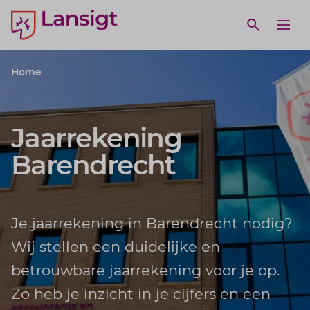
Lansigt Accountants logo
e search website
Open webs
Ope
Home
Jaarrekening
Barendrecht
Je jaarrekening in Barendrecht nodig?
Wij stellen een duidelijke en
betrouwbare jaarrekening voor je op.
Zo heb je inzicht in je cijfers en een