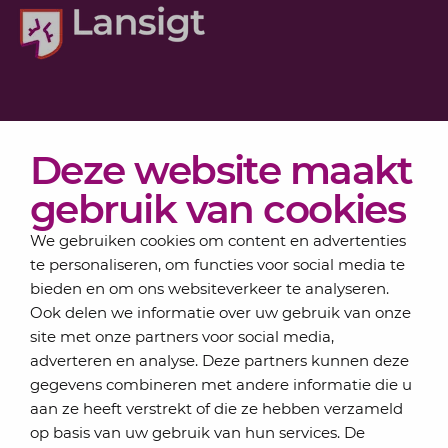
Diensten
Deze website maakt
Actueel
Over Lansigt
gebruik van cookies
Contact
We gebruiken cookies om content en advertenties
te personaliseren, om functies voor social media te
bieden en om ons websiteverkeer te analyseren.
Schrijf je in voor onze nieuwsbrief
Ook delen we informatie over uw gebruik van onze
Elke maand bundelen de adviseurs van Lansigt in
site met onze partners voor social media,
de eSigt het nieuws.
adverteren en analyse. Deze partners kunnen deze
gegevens combineren met andere informatie die u
Jouw emailadres
aan ze heeft verstrekt of die ze hebben verzameld
op basis van uw gebruik van hun services. De