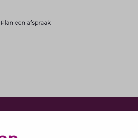
 Plan een afspraak
e in voor onze nieuwsbrief
bundelen de adviseurs van Lansigt in de