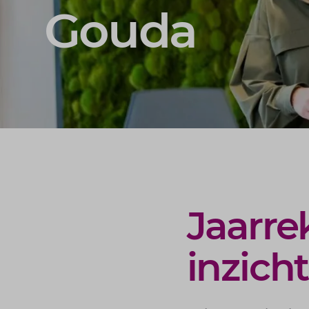
Gouda
Jaarre
inzicht 