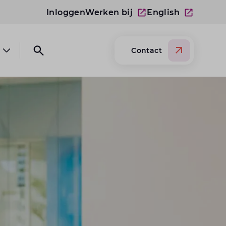
Inloggen
Werken bij
English
Contact
Open submenu Over Lansigt
Open search website