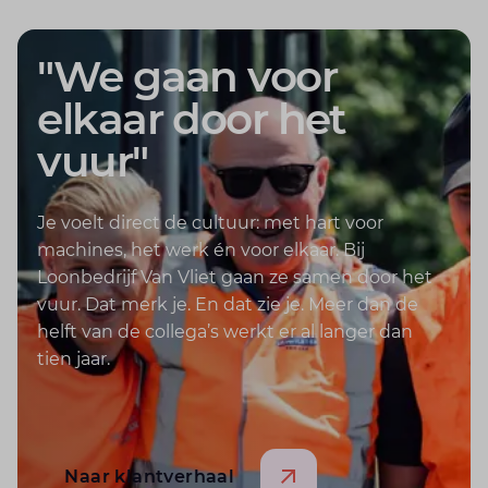
"We gaan voor
elkaar door het
vuur"
Je voelt direct de cultuur: met hart voor
machines, het werk én voor elkaar. Bij
Loonbedrijf Van Vliet gaan ze samen door het
vuur. Dat merk je. En dat zie je. Meer dan de
helft van de collega’s werkt er al langer dan
tien jaar.
Naar klantverhaal