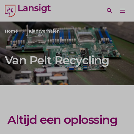
Lansigt Accountants logo
e search website
Open webs
Ope
Home
Klantverhalen
Van Pelt Recycling
Altijd een oplossing