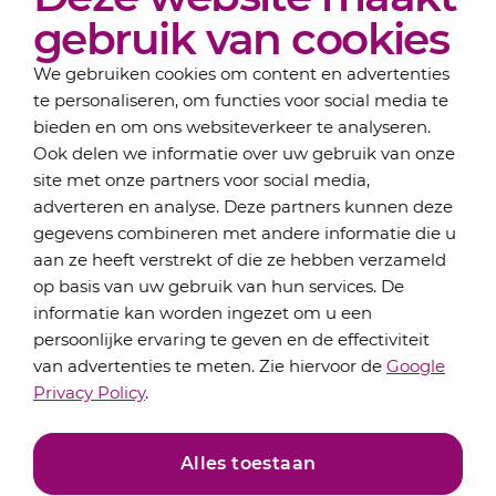
Over Lansigt
gebruik van cookies
Contact
We gebruiken cookies om content en advertenties
te personaliseren, om functies voor social media te
bieden en om ons websiteverkeer te analyseren.
Schrijf je in voor onze nieuwsbrief
Ook delen we informatie over uw gebruik van onze
Elke maand bundelen de adviseurs van Lansigt in
site met onze partners voor social media,
de eSigt het nieuws.
adverteren en analyse. Deze partners kunnen deze
gegevens combineren met andere informatie die u
Jouw emailadres
aan ze heeft verstrekt of die ze hebben verzameld
op basis van uw gebruik van hun services. De
informatie kan worden ingezet om u een
persoonlijke ervaring te geven en de effectiviteit
Inschrijven
van advertenties te meten. Zie hiervoor de
Google
Privacy Policy
.
Alles toestaan