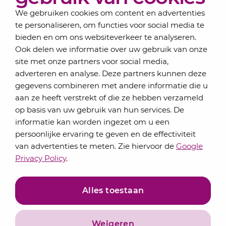
We gebruiken cookies om content en advertenties
te personaliseren, om functies voor social media te
bieden en om ons websiteverkeer te analyseren.
Schrijf je in voor onze nieuwsbrief
Ook delen we informatie over uw gebruik van onze
Elke maand bundelen de adviseurs van Lansigt in
site met onze partners voor social media,
de eSigt het nieuws.
adverteren en analyse. Deze partners kunnen deze
gegevens combineren met andere informatie die u
Jouw emailadres
aan ze heeft verstrekt of die ze hebben verzameld
op basis van uw gebruik van hun services. De
informatie kan worden ingezet om u een
persoonlijke ervaring te geven en de effectiviteit
Inschrijven
van advertenties te meten. Zie hiervoor de
Google
Privacy Policy
.
Alles toestaan
Weigeren