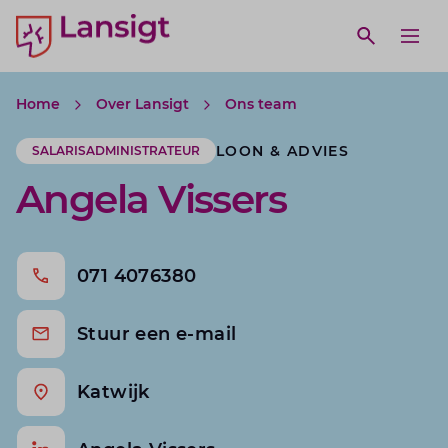
Lansigt Accountants logo
e search website
Open webs
Ope
Home
Over Lansigt
Ons team
LOON & ADVIES
SALARISADMINISTRATEUR
Angela Vissers
071 4076380
Stuur een e-mail
Katwijk