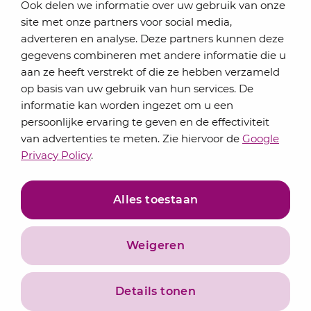
Ook delen we informatie over uw gebruik van onze
Elke maand bundelen de adviseurs van Lansigt in
site met onze partners voor social media,
de eSigt het nieuws.
adverteren en analyse. Deze partners kunnen deze
gegevens combineren met andere informatie die u
Jouw emailadres
aan ze heeft verstrekt of die ze hebben verzameld
op basis van uw gebruik van hun services. De
informatie kan worden ingezet om u een
persoonlijke ervaring te geven en de effectiviteit
Inschrijven
van advertenties te meten. Zie hiervoor de
Google
Privacy Policy
.
Alles toestaan
Weigeren
Privacyverklaring
Algemene voorwaarden
Details tonen