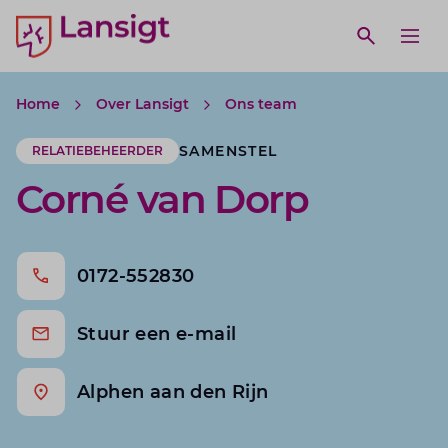
Lansigt Accountants logo
e search website
Open webs
Ope
Home
Over Lansigt
Ons team
SAMENSTEL
RELATIEBEHEERDER
Corné van Dorp
0172-552830
Stuur een e-mail
Alphen aan den Rijn