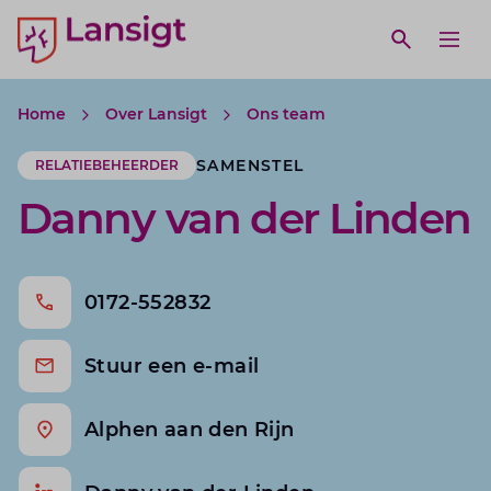
Lansigt Accountants logo
e search website
Open webs
Ope
Home
Over Lansigt
Ons team
SAMENSTEL
RELATIEBEHEERDER
Danny van der Linden
0172-552832
Stuur een e-mail
Alphen aan den Rijn