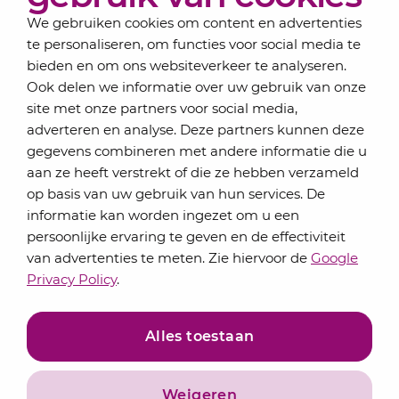
We gebruiken cookies om content en advertenties
te personaliseren, om functies voor social media te
bieden en om ons websiteverkeer te analyseren.
Schrijf je in voor onze nieuwsbrief
Ook delen we informatie over uw gebruik van onze
Elke maand bundelen de adviseurs van Lansigt in
site met onze partners voor social media,
de eSigt het nieuws.
adverteren en analyse. Deze partners kunnen deze
gegevens combineren met andere informatie die u
Jouw emailadres
aan ze heeft verstrekt of die ze hebben verzameld
op basis van uw gebruik van hun services. De
informatie kan worden ingezet om u een
persoonlijke ervaring te geven en de effectiviteit
Inschrijven
van advertenties te meten. Zie hiervoor de
Google
Privacy Policy
.
Alles toestaan
Weigeren