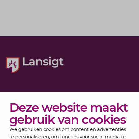
Diensten
Deze website maakt
Actueel
Over Lansigt
gebruik van cookies
Contact
We gebruiken cookies om content en advertenties
te personaliseren, om functies voor social media te