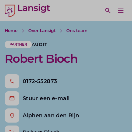
Lansigt Accountants logo
e search website
Open webs
Ope
Home
Over Lansigt
Ons team
AUDIT
PARTNER
Robert Bioch
0172-552873
Stuur een e-mail
Alphen aan den Rijn