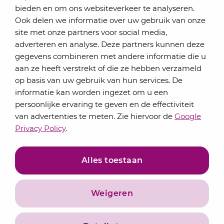
bieden en om ons websiteverkeer te analyseren.
Schrijf je in voor onze nieuwsbrief
Ook delen we informatie over uw gebruik van onze
Elke maand bundelen de adviseurs van Lansigt in
site met onze partners voor social media,
de eSigt het nieuws.
adverteren en analyse. Deze partners kunnen deze
gegevens combineren met andere informatie die u
Jouw emailadres
aan ze heeft verstrekt of die ze hebben verzameld
op basis van uw gebruik van hun services. De
informatie kan worden ingezet om u een
persoonlijke ervaring te geven en de effectiviteit
Inschrijven
van advertenties te meten. Zie hiervoor de
Google
Privacy Policy
.
Alles toestaan
Weigeren
Privacyverklaring
Algemene voorwaarden