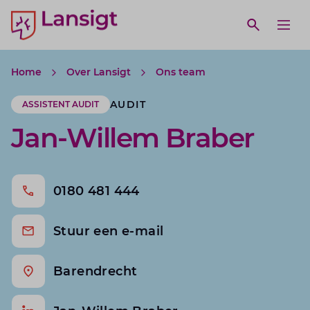
Lansigt Accountants logo
e search website
Open webs
Ope
Home
Over Lansigt
Ons team
AUDIT
ASSISTENT AUDIT
Jan-Willem Braber
0180 481 444
Stuur een e-mail
Barendrecht