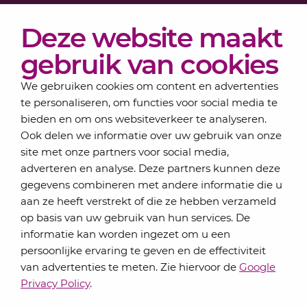
Diensten
Deze website maakt
Actueel
Over Lansigt
gebruik van cookies
Contact
We gebruiken cookies om content en advertenties
te personaliseren, om functies voor social media te
bieden en om ons websiteverkeer te analyseren.
Schrijf je in voor onze nieuwsbrief
Ook delen we informatie over uw gebruik van onze
Elke maand bundelen de adviseurs van Lansigt in
site met onze partners voor social media,
de eSigt het nieuws.
adverteren en analyse. Deze partners kunnen deze
gegevens combineren met andere informatie die u
Jouw emailadres
aan ze heeft verstrekt of die ze hebben verzameld
op basis van uw gebruik van hun services. De
informatie kan worden ingezet om u een
persoonlijke ervaring te geven en de effectiviteit
Inschrijven
van advertenties te meten. Zie hiervoor de
Google
Privacy Policy
.