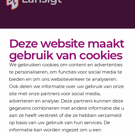
Diensten
Deze website maakt
Actueel
Over Lansigt
gebruik van cookies
Contact
We gebruiken cookies om content en advertenties
te personaliseren, om functies voor social media te
bieden en om ons websiteverkeer te analyseren.
Schrijf je in voor onze nieuwsbrief
Ook delen we informatie over uw gebruik van onze
Elke maand bundelen de adviseurs van Lansigt in
site met onze partners voor social media,
de eSigt het nieuws.
adverteren en analyse. Deze partners kunnen deze
gegevens combineren met andere informatie die u
Jouw emailadres
aan ze heeft verstrekt of die ze hebben verzameld
op basis van uw gebruik van hun services. De
informatie kan worden ingezet om u een