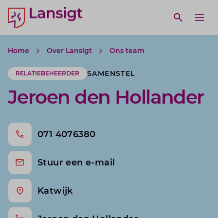
Lansigt Accountants logo
e search website
Open webs
Ope
Home
Over Lansigt
Ons team
SAMENSTEL
RELATIEBEHEERDER
Jeroen den Hollander
071 4076380
Stuur een e-mail
Katwijk