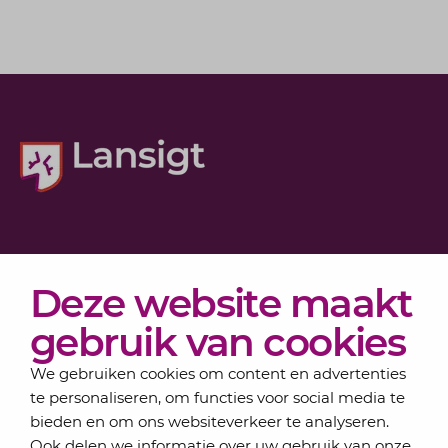
Diensten
Deze website maakt
Actueel
Over Lansigt
gebruik van cookies
Contact
We gebruiken cookies om content en advertenties
te personaliseren, om functies voor social media te
bieden en om ons websiteverkeer te analyseren.
Schrijf je in voor onze nieuwsbrief
Ook delen we informatie over uw gebruik van onze