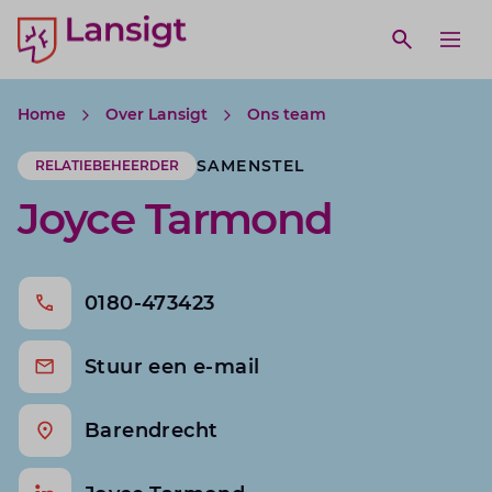
Lansigt Accountants logo
e search website
Open webs
Ope
Home
Over Lansigt
Ons team
SAMENSTEL
RELATIEBEHEERDER
Joyce Tarmond
0180-473423
Stuur een e-mail
Barendrecht