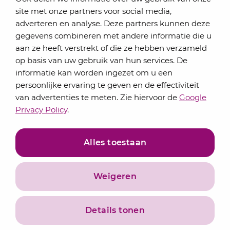
Elke maand bundelen de adviseurs van Lansigt in
site met onze partners voor social media,
de eSigt het nieuws.
adverteren en analyse. Deze partners kunnen deze
gegevens combineren met andere informatie die u
Jouw emailadres
aan ze heeft verstrekt of die ze hebben verzameld
op basis van uw gebruik van hun services. De
informatie kan worden ingezet om u een
persoonlijke ervaring te geven en de effectiviteit
Inschrijven
van advertenties te meten. Zie hiervoor de
Google
Privacy Policy
.
Alles toestaan
Weigeren
Privacyverklaring
Algemene voorwaarden
Details tonen