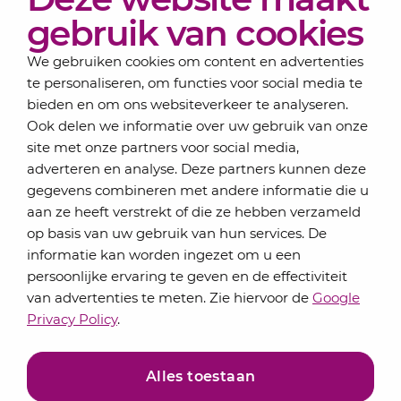
Over Lansigt
gebruik van cookies
Contact
We gebruiken cookies om content en advertenties
te personaliseren, om functies voor social media te
bieden en om ons websiteverkeer te analyseren.
Schrijf je in voor onze nieuwsbrief
Ook delen we informatie over uw gebruik van onze
Elke maand bundelen de adviseurs van Lansigt in
site met onze partners voor social media,
de eSigt het nieuws.
adverteren en analyse. Deze partners kunnen deze
gegevens combineren met andere informatie die u
Jouw emailadres
aan ze heeft verstrekt of die ze hebben verzameld
op basis van uw gebruik van hun services. De
informatie kan worden ingezet om u een
persoonlijke ervaring te geven en de effectiviteit
Inschrijven
van advertenties te meten. Zie hiervoor de
Google
Privacy Policy
.
Alles toestaan