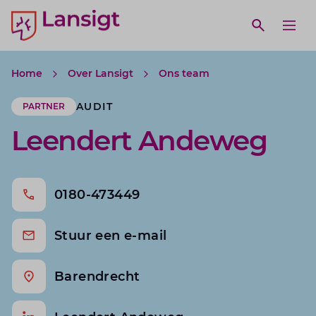
Lansigt Accountants logo
e search website
Open webs
Ope
Home
Over Lansigt
Ons team
AUDIT
PARTNER
Leendert Andeweg
0180-473449
Stuur een e-mail
Barendrecht