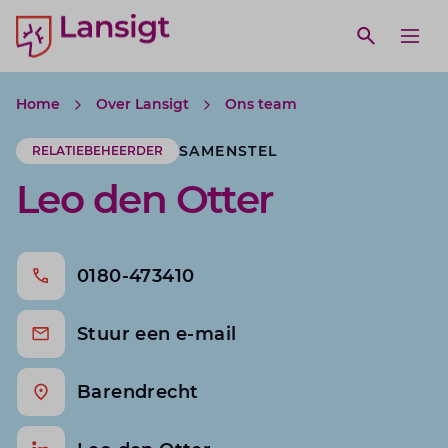
Lansigt Accountants logo
e search website
Open webs
Ope
Home
Over Lansigt
Ons team
SAMENSTEL
RELATIEBEHEERDER
Leo den Otter
0180-473410
Stuur een e-mail
Barendrecht