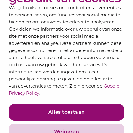
We gebruiken cookies om content en advertenties
te personaliseren, om functies voor social media te
bieden en om ons websiteverkeer te analyseren.
Schrijf je in voor onze nieuwsbrief
Ook delen we informatie over uw gebruik van onze
Elke maand bundelen de adviseurs van Lansigt in
site met onze partners voor social media,
de eSigt het nieuws.
adverteren en analyse. Deze partners kunnen deze
gegevens combineren met andere informatie die u
Jouw emailadres
aan ze heeft verstrekt of die ze hebben verzameld
op basis van uw gebruik van hun services. De
informatie kan worden ingezet om u een
persoonlijke ervaring te geven en de effectiviteit
Inschrijven
van advertenties te meten. Zie hiervoor de
Google
Privacy Policy
.
Alles toestaan
Weigeren