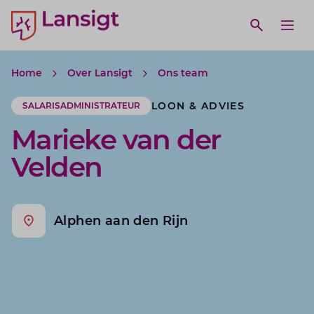
Lansigt Accountants logo
e search website
Open webs
Ope
Home
Over Lansigt
Ons team
LOON & ADVIES
SALARISADMINISTRATEUR
Marieke van der
Velden
Alphen aan den Rijn