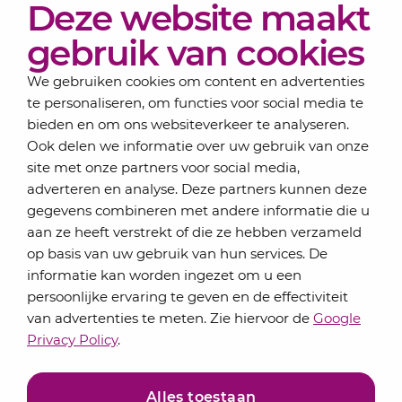
Deze website maakt
Actueel
Over Lansigt
gebruik van cookies
Contact
We gebruiken cookies om content en advertenties
te personaliseren, om functies voor social media te
bieden en om ons websiteverkeer te analyseren.
Schrijf je in voor onze nieuwsbrief
Ook delen we informatie over uw gebruik van onze
Elke maand bundelen de adviseurs van Lansigt in
site met onze partners voor social media,
de eSigt het nieuws.
adverteren en analyse. Deze partners kunnen deze
gegevens combineren met andere informatie die u
Jouw emailadres
aan ze heeft verstrekt of die ze hebben verzameld
op basis van uw gebruik van hun services. De
informatie kan worden ingezet om u een
persoonlijke ervaring te geven en de effectiviteit
Inschrijven
van advertenties te meten. Zie hiervoor de
Google
Privacy Policy
.
Alles toestaan