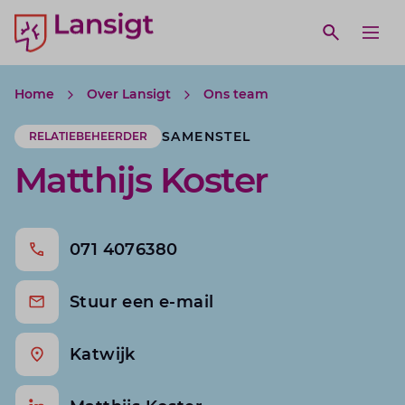
Lansigt Accountants logo
e search website
Open webs
Ope
Home
Over Lansigt
Ons team
SAMENSTEL
RELATIEBEHEERDER
Matthijs Koster
071 4076380
Stuur een e-mail
Katwijk