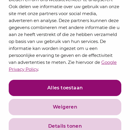
Schrijf je in voor onze nieuwsbrief
Ook delen we informatie over uw gebruik van onze
Elke maand bundelen de adviseurs van Lansigt in
site met onze partners voor social media,
de eSigt het nieuws.
adverteren en analyse. Deze partners kunnen deze
gegevens combineren met andere informatie die u
Jouw emailadres
aan ze heeft verstrekt of die ze hebben verzameld
op basis van uw gebruik van hun services. De
informatie kan worden ingezet om u een
persoonlijke ervaring te geven en de effectiviteit
Inschrijven
van advertenties te meten. Zie hiervoor de
Google
Privacy Policy
.
Alles toestaan
Weigeren
Privacyverklaring
Algemene voorwaarden
Details tonen