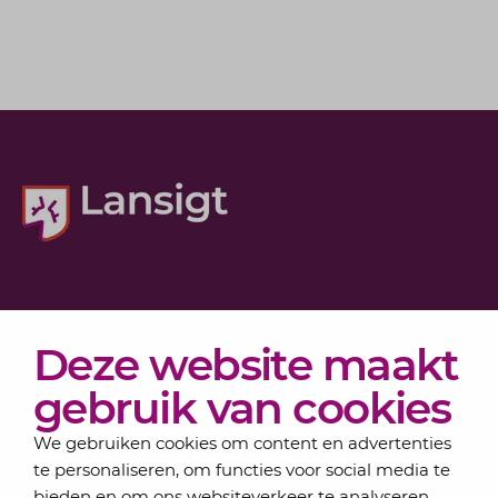
Diensten
Deze website maakt
Actueel
Over Lansigt
gebruik van cookies
Contact
We gebruiken cookies om content en advertenties
te personaliseren, om functies voor social media te
bieden en om ons websiteverkeer te analyseren.