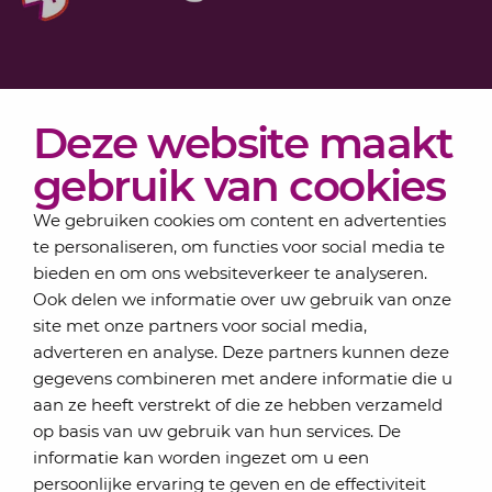
Diensten
Deze website maakt
Actueel
Over Lansigt
gebruik van cookies
Contact
We gebruiken cookies om content en advertenties
te personaliseren, om functies voor social media te
bieden en om ons websiteverkeer te analyseren.
Schrijf je in voor onze nieuwsbrief
Ook delen we informatie over uw gebruik van onze
Elke maand bundelen de adviseurs van Lansigt in
site met onze partners voor social media,
de eSigt het nieuws.
adverteren en analyse. Deze partners kunnen deze
gegevens combineren met andere informatie die u
Jouw emailadres
aan ze heeft verstrekt of die ze hebben verzameld
op basis van uw gebruik van hun services. De
informatie kan worden ingezet om u een
persoonlijke ervaring te geven en de effectiviteit
Inschrijven