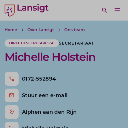
Lansigt Accountants logo
e search website
Open webs
Ope
Home
Over Lansigt
Ons team
SECRETARIAAT
DIRECTIESECRETARESSE
Michelle Holstein
0172-552894
Stuur een e-mail
Alphen aan den Rijn