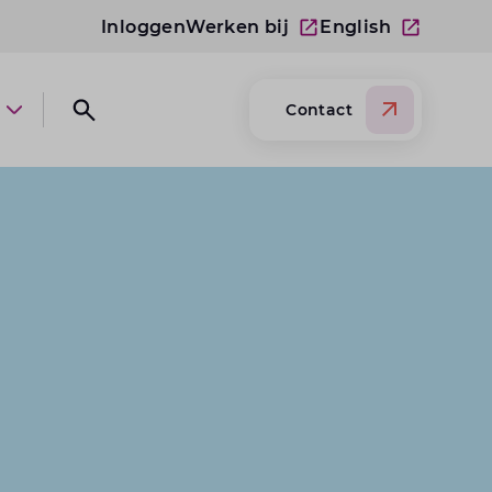
Inloggen
Werken bij
English
Contact
Open submenu Over Lansigt
Open search website