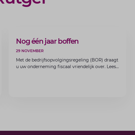
BLOG
Nog één jaar boffen
29 NOVEMBER
Met de bedrijfsopvolgingsregeling (BOR) draagt
u uw onderneming fiscaal vriendelijk over. Lees
hoe vrijstellingen werken en aan welke
voorwaarden u moet voldoen.