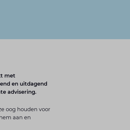
kt met
elend en uitdagend
e advisering.
l ze oog houden voor
 hem aan en