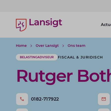
Lansigt Accountants logo
Actu
Home
Over Lansigt
Ons team
FISCAAL & JURIDISCH
BELASTINGADVISEUR
Rutger Bot
0182-717922