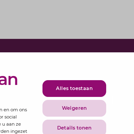
e in voor onze nieuwsbrief
bundelen de adviseurs van Lansigt in de
van
ieuws.
Alles toestaan
adres
Inschrijven
Weigeren
en en om ons
r social
 u aan ze
Details tonen
rden ingezet