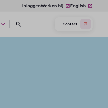
Inloggen
Werken bij
English
Contact
Open submenu Over Lansigt
Open search website