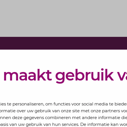
Schrijf j
Elke maand 
 maakt gebruik 
eSigt het n
Jouw email
s te personaliseren, om functies voor social media te bied
ormatie over uw gebruik van onze site met onze partners voo
kunnen deze gegevens combineren met andere informatie die
basis van uw gebruik van hun services. De informatie kan wo