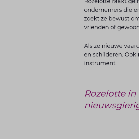
Rozelotte raakt geï
ondernemers die en
zoekt ze bewust ont
vrienden of gewoon 
Als ze nieuwe vaard
en schilderen. Ook 
instrument.
Rozelotte in
nieuwsgierig