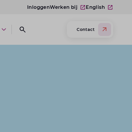
Inloggen
Werken bij
English
Contact
Open submenu Over Lansigt
Open search website