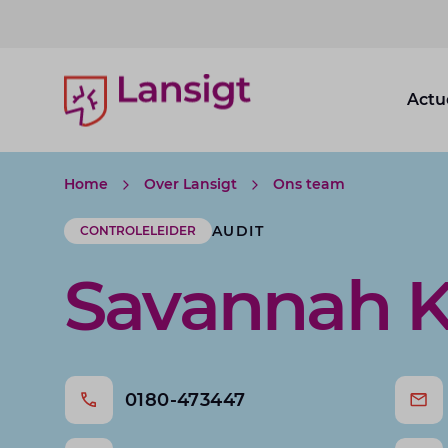
Lansigt Accountants logo
Actu
Home
Over Lansigt
Ons team
AUDIT
CONTROLELEIDER
Savannah K
0180-473447