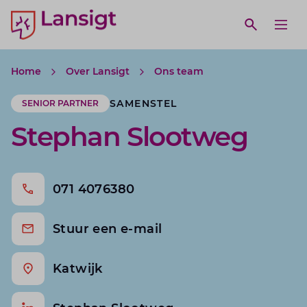
Lansigt Accountants logo
e search website
Open webs
Ope
Home
Over Lansigt
Ons team
SAMENSTEL
SENIOR PARTNER
Stephan Slootweg
071 4076380
Stuur een e-mail
Katwijk