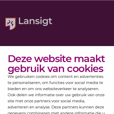
Diensten
Deze website maakt
Actueel
Over Lansigt
gebruik van cookies
Contact
We gebruiken cookies om content en advertenties
te personaliseren, om functies voor social media te
bieden en om ons websiteverkeer te analyseren.
Schrijf je in voor onze nieuwsbrief
Ook delen we informatie over uw gebruik van onze
Elke maand bundelen de adviseurs van Lansigt in
site met onze partners voor social media,
de eSigt het nieuws.
adverteren en analyse. Deze partners kunnen deze
gegevens combineren met andere informatie die u