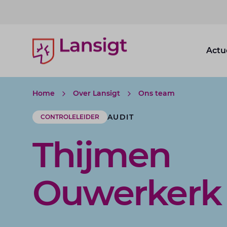
Lansigt Accountants logo
Actu
Home
Over Lansigt
Ons team
AUDIT
CONTROLELEIDER
Thijmen
Ouwerkerk