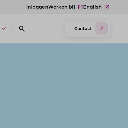
Inloggen
Werken bij
English
Contact
Open submenu Over Lansigt
Open search website