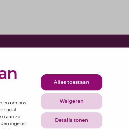
e in voor onze nieuwsbrief
bundelen de adviseurs van Lansigt in de
van
ieuws.
Alles toestaan
adres
Inschrijven
Weigeren
en en om ons
r social
 u aan ze
Details tonen
rden ingezet