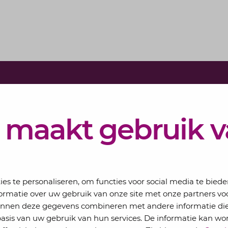
Schrijf j
Elke maand 
 maakt gebruik 
eSigt het n
Jouw email
s te personaliseren, om functies voor social media te bied
ormatie over uw gebruik van onze site met onze partners voo
kunnen deze gegevens combineren met andere informatie die
basis van uw gebruik van hun services. De informatie kan wo