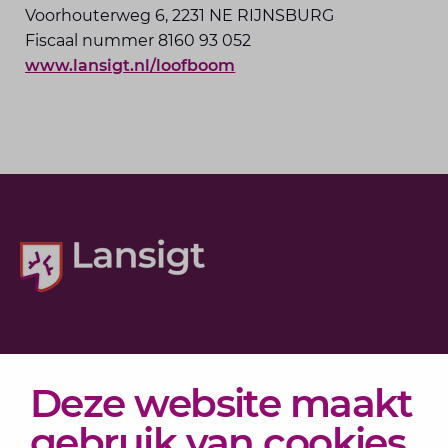
Voorhouterweg 6, 2231 NE RIJNSBURG
Fiscaal nummer 8160 93 052
www.lansigt.nl/loofboom
Diensten
Deze website maakt
Actueel
Over Lansigt
gebruik van cookies
Contact