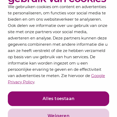
We gebruiken cookies om content en advertenties
te personaliseren, om functies voor social media te
bieden en om ons websiteverkeer te analyseren.
Schrijf je in voor onze nieuwsbrief
Ook delen we informatie over uw gebruik van onze
Elke maand bundelen de adviseurs van Lansigt in
site met onze partners voor social media,
de eSigt het nieuws.
adverteren en analyse. Deze partners kunnen deze
gegevens combineren met andere informatie die u
Jouw emailadres
aan ze heeft verstrekt of die ze hebben verzameld
op basis van uw gebruik van hun services. De
informatie kan worden ingezet om u een
persoonlijke ervaring te geven en de effectiviteit
Inschrijven
van advertenties te meten. Zie hiervoor de
Google
Privacy Policy
.
Alles toestaan
Weigeren