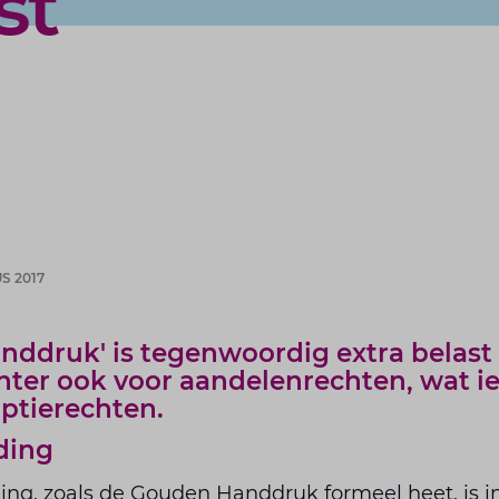
st
S 2017
ddruk' is tegenwoordig extra belast 
hter ook voor aandelenrechten, wat ie
ptierechten.
ding
ng, zoals de Gouden Handdruk formeel heet, is in