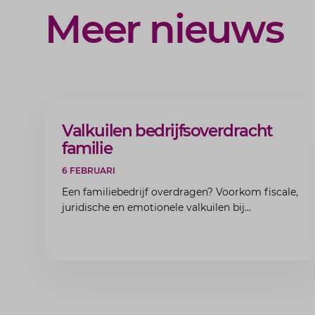
Meer nieuws
ARTIKEL
Valkuilen bedrijfsoverdracht
familie
6 FEBRUARI
Een familiebedrijf overdragen? Voorkom fiscale,
juridische en emotionele valkuilen bij
bedrijfsoverdracht binnen de familie met de
experts van Lansigt.