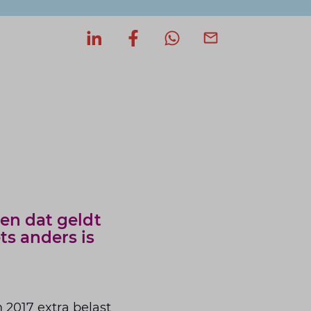
Deel op LinkedIn
Deel op Facebook
Deel via WhatsApp
Deel via mail
en dat geldt
ts anders is
 2017 extra belast