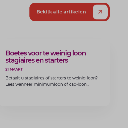
Bekijk alle artikelen
ARTIKEL
Boetes voor te weinig loon
stagiaires en starters
21 MAART
Betaalt u stagiaires of starters te weinig loon?
Lees wanneer minimumloon of cao-loon
verplicht is, welke boetes dreigen en hoe u dit
als werkgever voorkomt.