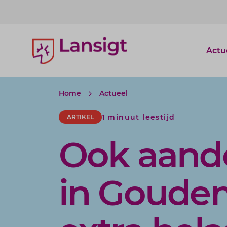
Lansigt Accountants logo
Actu
Home
Actueel
1 minuut leestijd
ARTIKEL
Ook aand
in Goude