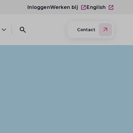
Inloggen
Werken bij
English
Contact
Open submenu Over Lansigt
Open search website