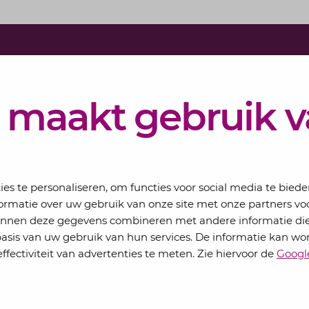
Schrijf j
Elke maand 
 maakt gebruik 
eSigt het n
Jouw email
s te personaliseren, om functies voor social media te bied
ormatie over uw gebruik van onze site met onze partners voo
kunnen deze gegevens combineren met andere informatie die
basis van uw gebruik van hun services. De informatie kan wo
ffectiviteit van advertenties te meten. Zie hiervoor de
Googl