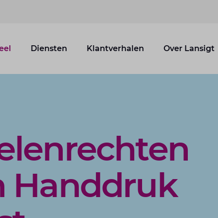
eel
Diensten
Klantverhalen
Over Lansigt
elenrechten
n Handdruk