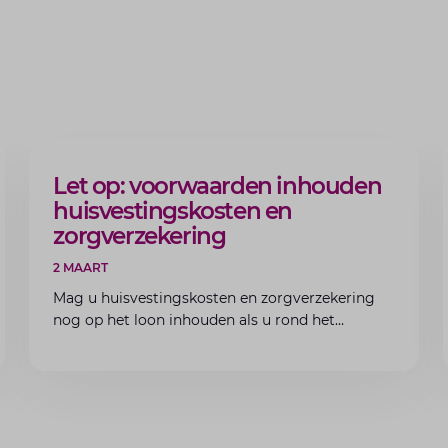
ARTIKEL
Let op: voorwaarden inhouden
huisvestingskosten en
zorgverzekering
2 MAART
Mag u huisvestingskosten en zorgverzekering
nog op het loon inhouden als u rond het
minimumloon zit? Lees de voorwaarden en
aandachtspunten voor werkgevers.