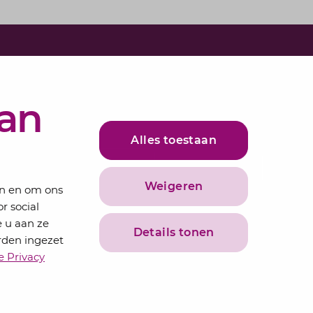
e in voor onze nieuwsbrief
bundelen de adviseurs van Lansigt in de
van
ieuws.
Alles toestaan
adres
Inschrijven
Weigeren
en en om ons
r social
 u aan ze
Details tonen
rden ingezet
e Privacy