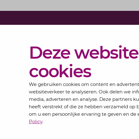
Diensten
Deze website
Actueel
Over
cookies
Lansigt
Contact
We gebruiken cookies om content en advertentie
websiteverkeer te analyseren. Ook delen we inf
media, adverteren en analyse. Deze partners 
heeft verstrekt of die ze hebben verzameld op 
om u een persoonlijke ervaring te geven en de e
Privacyverklaring
Algemene voorwaarden
Policy
.