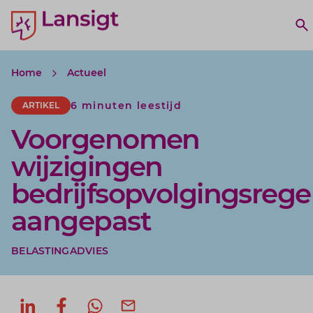
Lansigt Accountants logo
e search website
O
Home
Actueel
6 minuten leestijd
ARTIKEL
Voorgenomen
wijzigingen
bedrijfsopvolgingsrege
aangepast
BELASTINGADVIES
Deel op LinkedIn
Deel op Facebook
Deel via WhatsApp
Deel via mail