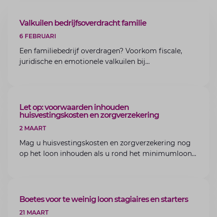
ARTIKEL
Valkuilen bedrijfsoverdracht familie
6 FEBRUARI
Een familiebedrijf overdragen? Voorkom fiscale,
juridische en emotionele valkuilen bij
bedrijfsoverdracht binnen de familie met de experts
van Lansigt.
ARTIKEL
Let op: voorwaarden inhouden
huisvestingskosten en zorgverzekering
2 MAART
Mag u huisvestingskosten en zorgverzekering nog
op het loon inhouden als u rond het minimumloon
zit? Lees de voorwaarden en aandachtspunten voor
werkgevers.
ARTIKEL
Boetes voor te weinig loon stagiaires en starters
21 MAART