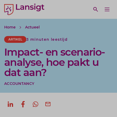
Lansigt Accountants logo
e search website
Open webs
Ope
Home
Actueel
3 minuten leestijd
ARTIKEL
Impact- en scenario-
analyse, hoe pakt u
dat aan?
ACCOUNTANCY
Deel op LinkedIn
Deel op Facebook
Deel via WhatsApp
Deel via mail