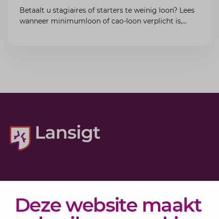
Betaalt u stagiaires of starters te weinig loon? Lees
wanneer minimumloon of cao-loon verplicht is,
welke boetes dreigen en hoe u dit als werkgever
voorkomt.
Diensten
Deze website maakt
Actueel
Over Lansigt