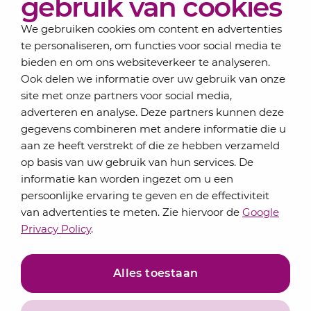
gebruik van cookies
Contact
We gebruiken cookies om content en advertenties
te personaliseren, om functies voor social media te
bieden en om ons websiteverkeer te analyseren.
Schrijf je in voor onze nieuwsbrief
Ook delen we informatie over uw gebruik van onze
Elke maand bundelen de adviseurs van Lansigt in
site met onze partners voor social media,
de eSigt het nieuws.
adverteren en analyse. Deze partners kunnen deze
gegevens combineren met andere informatie die u
Jouw emailadres
aan ze heeft verstrekt of die ze hebben verzameld
op basis van uw gebruik van hun services. De
informatie kan worden ingezet om u een
persoonlijke ervaring te geven en de effectiviteit
Inschrijven
van advertenties te meten. Zie hiervoor de
Google
Privacy Policy
.
Alles toestaan