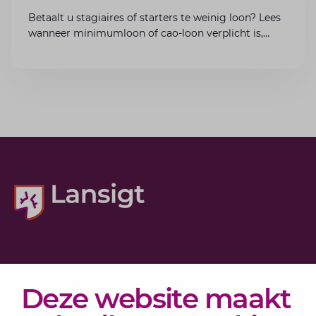
Betaalt u stagiaires of starters te weinig loon? Lees
wanneer minimumloon of cao-loon verplicht is,
welke boetes dreigen en hoe u dit als werkgever
voorkomt.
Diensten
Deze website maakt
Actueel
Over Lansigt