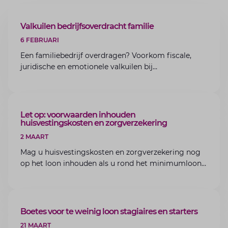
ARTIKEL
Valkuilen bedrijfsoverdracht familie
6 FEBRUARI
Een familiebedrijf overdragen? Voorkom fiscale,
juridische en emotionele valkuilen bij
bedrijfsoverdracht binnen de familie met de experts
van Lansigt.
ARTIKEL
Let op: voorwaarden inhouden
huisvestingskosten en zorgverzekering
2 MAART
Mag u huisvestingskosten en zorgverzekering nog
op het loon inhouden als u rond het minimumloon
zit? Lees de voorwaarden en aandachtspunten voor
werkgevers.
ARTIKEL
Boetes voor te weinig loon stagiaires en starters
21 MAART