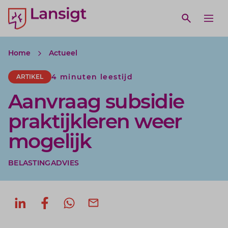
Lansigt Accountants logo
e search website
Open webs
Ope
Home
Actueel
4 minuten leestijd
ARTIKEL
Aanvraag subsidie
praktijkleren weer
mogelijk
BELASTINGADVIES
Deel op LinkedIn
Deel op Facebook
Deel via WhatsApp
Deel via mail