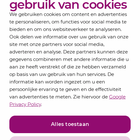
gebruik van cookies
Contact
We gebruiken cookies om content en advertenties
te personaliseren, om functies voor social media te
bieden en om ons websiteverkeer te analyseren.
Schrijf je in voor onze nieuwsbrief
Ook delen we informatie over uw gebruik van onze
Elke maand bundelen de adviseurs van Lansigt in
site met onze partners voor social media,
de eSigt het nieuws.
adverteren en analyse. Deze partners kunnen deze
gegevens combineren met andere informatie die u
Jouw emailadres
aan ze heeft verstrekt of die ze hebben verzameld
op basis van uw gebruik van hun services. De
informatie kan worden ingezet om u een
persoonlijke ervaring te geven en de effectiviteit
Inschrijven
van advertenties te meten. Zie hiervoor de
Google
Privacy Policy
.
Alles toestaan