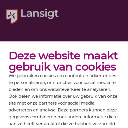
Diensten
Deze website maakt
Actueel
Over Lansigt
gebruik van cookies
Contact
We gebruiken cookies om content en advertenties
te personaliseren, om functies voor social media te
bieden en om ons websiteverkeer te analyseren.
Schrijf je in voor onze nieuwsbrief
Ook delen we informatie over uw gebruik van onze
Elke maand bundelen de adviseurs van Lansigt in
site met onze partners voor social media,
de eSigt het nieuws.
adverteren en analyse. Deze partners kunnen deze
gegevens combineren met andere informatie die u
Jouw emailadres
aan ze heeft verstrekt of die ze hebben verzameld