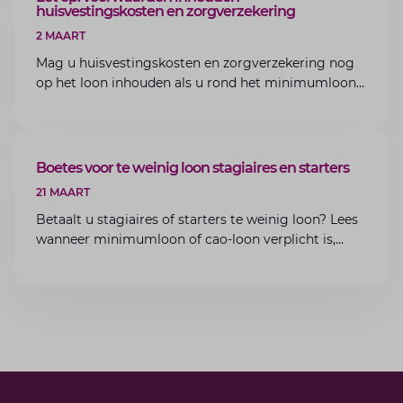
huisvestingskosten en zorgverzekering
2 MAART
Mag u huisvestingskosten en zorgverzekering nog
op het loon inhouden als u rond het minimumloon
zit? Lees de voorwaarden en aandachtspunten voor
werkgevers.
ARTIKEL
Boetes voor te weinig loon stagiaires en starters
21 MAART
Betaalt u stagiaires of starters te weinig loon? Lees
wanneer minimumloon of cao-loon verplicht is,
welke boetes dreigen en hoe u dit als werkgever
voorkomt.