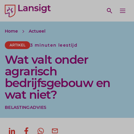
Lansigt Accountants logo
e search website
Open webs
Ope
Home
Actueel
3 minuten leestijd
ARTIKEL
Wat valt onder
agrarisch
bedrijfsgebouw en
wat niet?
BELASTINGADVIES
Deel op LinkedIn
Deel op Facebook
Deel via WhatsApp
Deel via mail