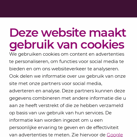
Diensten
Deze website maakt
Actueel
Over Lansigt
gebruik van cookies
Contact
We gebruiken cookies om content en advertenties
te personaliseren, om functies voor social media te
bieden en om ons websiteverkeer te analyseren.
Schrijf je in voor onze nieuwsbrief
Ook delen we informatie over uw gebruik van onze
Elke maand bundelen de adviseurs van Lansigt in
site met onze partners voor social media,
de eSigt het nieuws.
adverteren en analyse. Deze partners kunnen deze
gegevens combineren met andere informatie die u
Jouw emailadres
aan ze heeft verstrekt of die ze hebben verzameld
op basis van uw gebruik van hun services. De
informatie kan worden ingezet om u een
persoonlijke ervaring te geven en de effectiviteit
Inschrijven
van advertenties te meten. Zie hiervoor de
Google