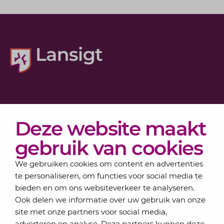
Diensten
Deze website maakt
Actueel
Over Lansigt
gebruik van cookies
Contact
We gebruiken cookies om content en advertenties
te personaliseren, om functies voor social media te
bieden en om ons websiteverkeer te analyseren.
Schrijf je in voor onze nieuwsbrief
Ook delen we informatie over uw gebruik van onze
Elke maand bundelen de adviseurs van Lansigt in
site met onze partners voor social media,
de eSigt het nieuws.
adverteren en analyse. Deze partners kunnen deze