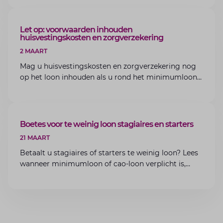
van Lansigt.
ARTIKEL
Let op: voorwaarden inhouden
huisvestingskosten en zorgverzekering
2 MAART
Mag u huisvestingskosten en zorgverzekering nog
op het loon inhouden als u rond het minimumloon
zit? Lees de voorwaarden en aandachtspunten voor
werkgevers.
ARTIKEL
Boetes voor te weinig loon stagiaires en starters
21 MAART
Betaalt u stagiaires of starters te weinig loon? Lees
wanneer minimumloon of cao-loon verplicht is,
welke boetes dreigen en hoe u dit als werkgever
voorkomt.