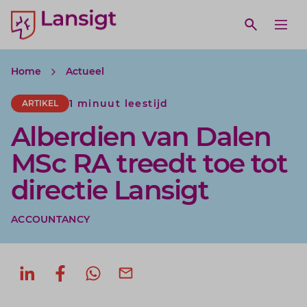
Lansigt Accountants logo
e search website
Open webs
Ope
Home
Actueel
1 minuut leestijd
ARTIKEL
Alberdien van Dalen
MSc RA treedt toe tot
directie Lansigt
ACCOUNTANCY
Deel op LinkedIn
Deel op Facebook
Deel via WhatsApp
Deel via mail