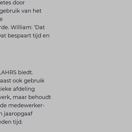
etes door
gebruik van het
e
de. William: ‘Dat
at bespaart tijd en
LAHRS biedt.
aast ook gebruik
ieke afdeling
 werk, maar behoudt
n de medewerker-
n jaaropgaaf
den tijd.