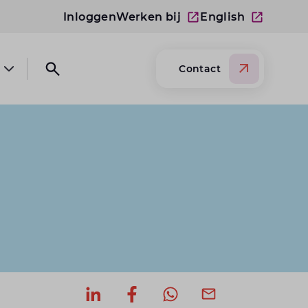
Inloggen
Werken bij
English
Contact
Open submenu Over Lansigt
Open search website
Deel op LinkedIn
Deel op Facebook
Deel via WhatsApp
Deel via mail