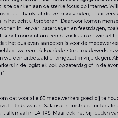
t is te danken aan de sterke focus op internet. Wi
sen een bank uit die ze mooi vinden, maar vervo
n in het echt uitproberen.’ Daarvoor komen mense
 Wonen in Ter Aar. Zaterdagen en feestdagen, zoals
tstek het moment om een bezoek aan de winkel te 
t het dus even aanpoten is voor de medewerkers.
r hebben we een piekperiode. Onze medewerkers 
n worden uitbetaald of omgezet in vrije dagen. Als
ers in de logistiek ook op zaterdag of in de avo
.’
 om dat voor alle 85 medewerkers goed bij te ho
zicht te bewaren. Salarisadministratie, uitbetali
rt allemaal in LAHRS. Maar ook het bijhouden van