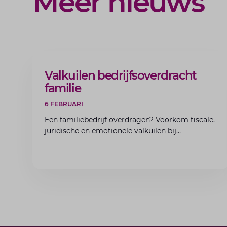
Meer nieuws
ARTIKEL
Valkuilen bedrijfsoverdracht
familie
6 FEBRUARI
Een familiebedrijf overdragen? Voorkom fiscale,
juridische en emotionele valkuilen bij
bedrijfsoverdracht binnen de familie met de
experts van Lansigt.