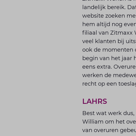
landelijk bereik. Da
website zoeken men
hem altijd nog eve
filiaal van Zitmaxx
veel klanten bij ui
ook de momenten da
begin van het jaa
eens extra. Overure
werken de medewerk
recht op een toeslag
LAHRS
Best wat werk dus,
William om het over
van overuren gebeu