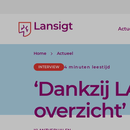
Lansigt Accountants logo
Actu
Home
Actueel
4 minuten leestijd
INTERVIEW
‘Dankzij L
overzicht’