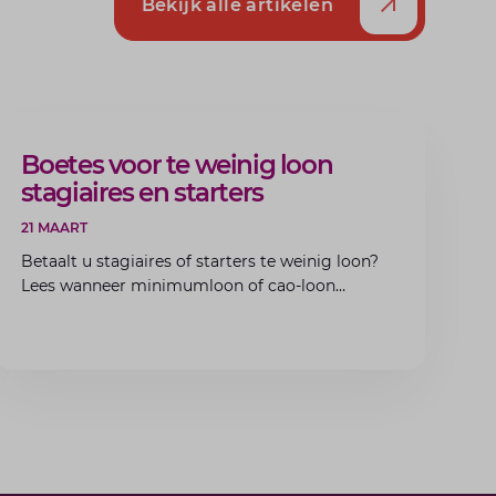
Bekijk alle artikelen
ARTIKEL
Boetes voor te weinig loon
stagiaires en starters
21 MAART
Betaalt u stagiaires of starters te weinig loon?
Lees wanneer minimumloon of cao-loon
verplicht is, welke boetes dreigen en hoe u dit
als werkgever voorkomt.