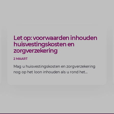
ARTIKEL
Let op: voorwaarden inhouden
huisvestingskosten en
zorgverzekering
2 MAART
Mag u huisvestingskosten en zorgverzekering
nog op het loon inhouden als u rond het
minimumloon zit? Lees de voorwaarden en
aandachtspunten voor werkgevers.