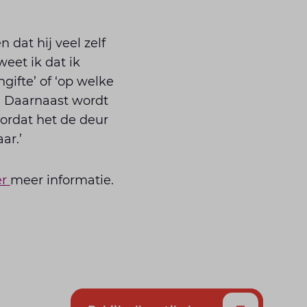
 dat hij veel zelf
weet ik dat ik
gifte’ of ‘op welke
n. Daarnaast wordt
oordat het de deur
ar.’
er
meer informatie.