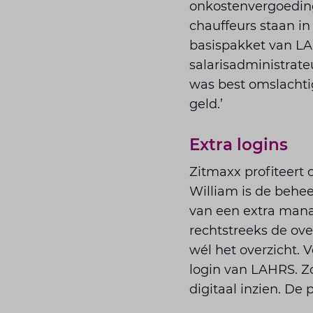
onkostenvergoedin
chauffeurs staan i
basispakket van LA
salarisadministrate
was best omslachtig
geld.’
Extra logins
Zitmaxx profiteert 
William is de behe
van een extra mana
rechtstreeks de ove
wél het overzicht.
login van LAHRS. Z
digitaal inzien. De