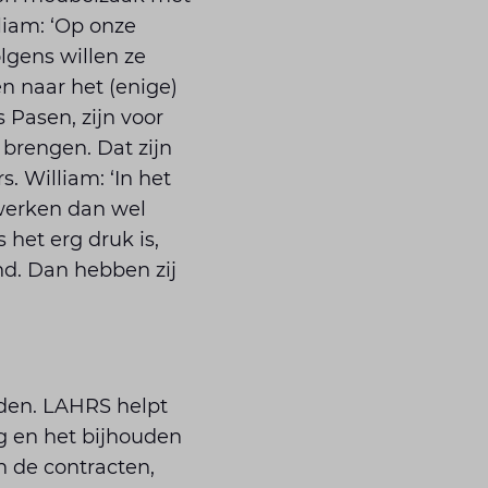
lliam: ‘Op onze
lgens willen ze
n naar het (enige)
 Pasen, zijn voor
brengen. Dat zijn
 William: ‘In het
werken dan wel
 het erg druk is,
nd. Dan hebben zij
uden. LAHRS helpt
ng en het bijhouden
 de contracten,