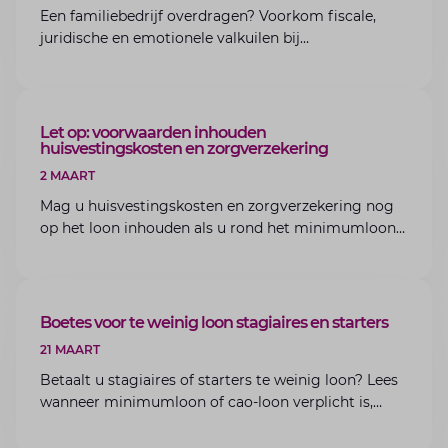
Een familiebedrijf overdragen? Voorkom fiscale,
juridische en emotionele valkuilen bij
bedrijfsoverdracht binnen de familie met de experts
van Lansigt.
ARTIKEL
Let op: voorwaarden inhouden
huisvestingskosten en zorgverzekering
2 MAART
Mag u huisvestingskosten en zorgverzekering nog
op het loon inhouden als u rond het minimumloon
zit? Lees de voorwaarden en aandachtspunten voor
werkgevers.
ARTIKEL
Boetes voor te weinig loon stagiaires en starters
21 MAART
Betaalt u stagiaires of starters te weinig loon? Lees
wanneer minimumloon of cao-loon verplicht is,
welke boetes dreigen en hoe u dit als werkgever
voorkomt.