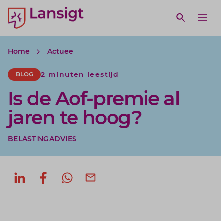
Lansigt Accountants logo
e search website
Open webs
Ope
Home
Actueel
2 minuten leestijd
BLOG
Is de Aof-premie al
jaren te hoog?
BELASTINGADVIES
Deel op LinkedIn
Deel op Facebook
Deel via WhatsApp
Deel via mail