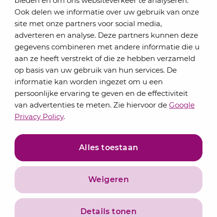
bieden en om ons websiteverkeer te analyseren.
Schrijf je in voor onze nieuwsbrief
Ook delen we informatie over uw gebruik van onze
Elke maand bundelen de adviseurs van Lansigt in
site met onze partners voor social media,
de eSigt het nieuws.
adverteren en analyse. Deze partners kunnen deze
gegevens combineren met andere informatie die u
Jouw emailadres
aan ze heeft verstrekt of die ze hebben verzameld
op basis van uw gebruik van hun services. De
informatie kan worden ingezet om u een
persoonlijke ervaring te geven en de effectiviteit
Inschrijven
van advertenties te meten. Zie hiervoor de
Google
Privacy Policy
.
Alles toestaan
Weigeren
Privacyverklaring
Algemene voorwaarden
Details tonen