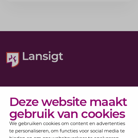
Diensten
Deze website maakt
Actueel
Over Lansigt
gebruik van cookies
Contact
We gebruiken cookies om content en advertenties
te personaliseren, om functies voor social media te