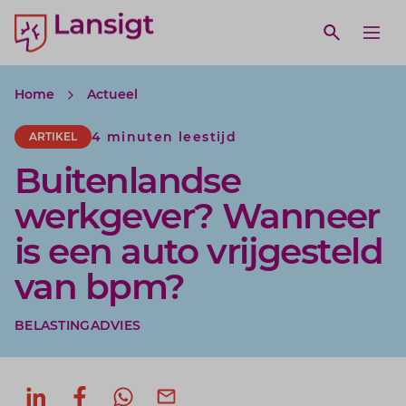
Lansigt Accountants logo
e search website
Open webs
Ope
Home
Actueel
4 minuten leestijd
ARTIKEL
Buitenlandse
werkgever? Wanneer
is een auto vrijgesteld
van bpm?
BELASTINGADVIES
Deel op LinkedIn
Deel op Facebook
Deel via WhatsApp
Deel via mail