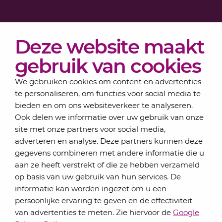
Diensten
Deze website maakt
Actueel
Over Lansigt
gebruik van cookies
Contact
We gebruiken cookies om content en advertenties
te personaliseren, om functies voor social media te
bieden en om ons websiteverkeer te analyseren.
Schrijf je in voor onze nieuwsbrief
Ook delen we informatie over uw gebruik van onze
Elke maand bundelen de adviseurs van Lansigt in
site met onze partners voor social media,
de eSigt het nieuws.
adverteren en analyse. Deze partners kunnen deze
gegevens combineren met andere informatie die u
Jouw emailadres
aan ze heeft verstrekt of die ze hebben verzameld
op basis van uw gebruik van hun services. De
informatie kan worden ingezet om u een
persoonlijke ervaring te geven en de effectiviteit
Inschrijven
van advertenties te meten. Zie hiervoor de
Google