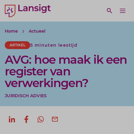
Lansigt Accountants logo
e search website
Open webs
Ope
Home
Actueel
5 minuten leestijd
ARTIKEL
AVG: hoe maak ik een
register van
verwerkingen?
JURIDISCH ADVIES
Deel op LinkedIn
Deel op Facebook
Deel via WhatsApp
Deel via mail