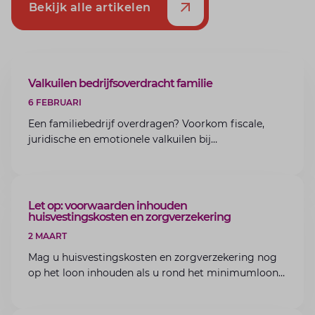
Bekijk alle artikelen
ARTIKEL
Valkuilen bedrijfsoverdracht familie
6 FEBRUARI
Een familiebedrijf overdragen? Voorkom fiscale,
juridische en emotionele valkuilen bij
bedrijfsoverdracht binnen de familie met de experts
van Lansigt.
ARTIKEL
Let op: voorwaarden inhouden
huisvestingskosten en zorgverzekering
2 MAART
Mag u huisvestingskosten en zorgverzekering nog
op het loon inhouden als u rond het minimumloon
zit? Lees de voorwaarden en aandachtspunten voor
werkgevers.