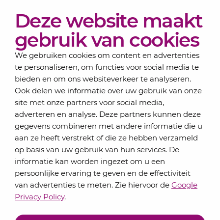
Diensten
Deze website maakt
Actueel
Over Lansigt
gebruik van cookies
Contact
We gebruiken cookies om content en advertenties
te personaliseren, om functies voor social media te
bieden en om ons websiteverkeer te analyseren.
Schrijf je in voor onze nieuwsbrief
Ook delen we informatie over uw gebruik van onze
Elke maand bundelen de adviseurs van Lansigt in
site met onze partners voor social media,
de eSigt het nieuws.
adverteren en analyse. Deze partners kunnen deze
gegevens combineren met andere informatie die u
Jouw emailadres
aan ze heeft verstrekt of die ze hebben verzameld
op basis van uw gebruik van hun services. De
informatie kan worden ingezet om u een
persoonlijke ervaring te geven en de effectiviteit
Inschrijven
van advertenties te meten. Zie hiervoor de
Google
Privacy Policy
.