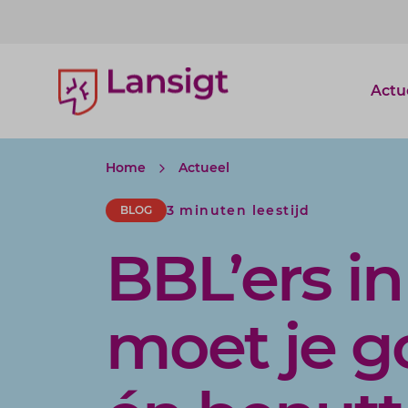
Lansigt Accountants logo
Actu
Home
Actueel
3 minuten leestijd
BLOG
BBL’ers in
moet je g