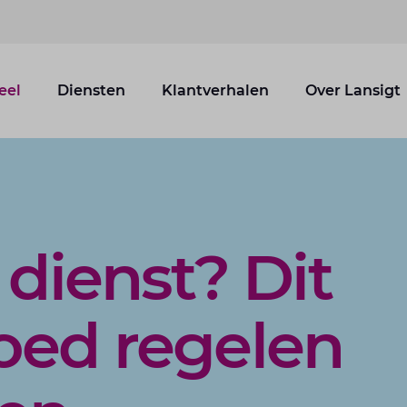
eel
Diensten
Klantverhalen
Over Lansigt
 dienst? Dit
oed regelen