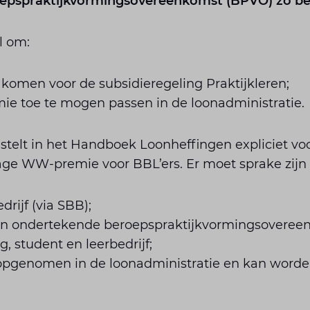
epspraktijkvormingsovereenkomst (BPVO) zo bel
l om:
komen voor de subsidieregeling Praktijkleren;
e toe te mogen passen in de loonadministratie.
 stelt in het Handboek Loonheffingen expliciet v
age WW-premie voor BBL’ers. Er moet sprake zijn 
rijf (via SBB);
e en ondertekende beroepspraktijkvormingsoveree
g, student en leerbedrijf;
opgenomen in de loonadministratie en kan worde