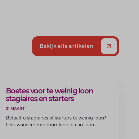
Bekijk alle artikelen
ARTIKEL
Boetes voor te weinig loon
stagiaires en starters
21 MAART
Betaalt u stagiaires of starters te weinig loon?
Lees wanneer minimumloon of cao-loon
verplicht is, welke boetes dreigen en hoe u dit
als werkgever voorkomt.