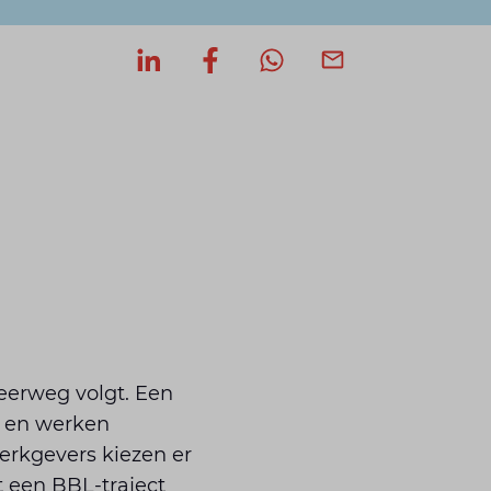
Deel op LinkedIn
Deel op Facebook
Deel via WhatsApp
Deel via mail
eerweg volgt. Een
en en werken
werkgevers kiezen er
 een BBL-traject