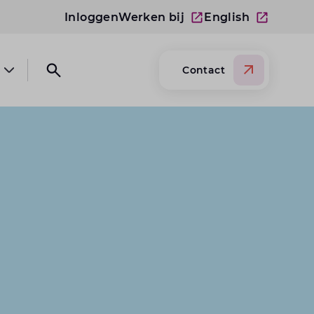
Inloggen
Werken bij
English
Contact
Open submenu Over Lansigt
Open search website