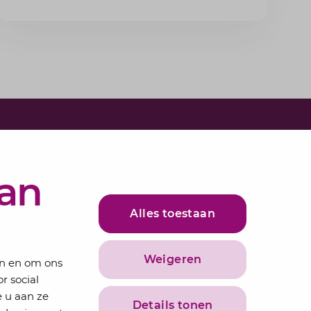
e in voor onze nieuwsbrief
bundelen de adviseurs van Lansigt in de
van
ieuws.
Alles toestaan
adres
Inschrijven
Weigeren
en en om ons
r social
 u aan ze
Details tonen