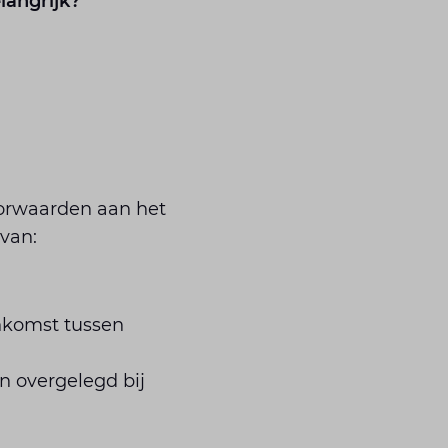
angrijk?
oorwaarden aan het
van:
nkomst tussen
n overgelegd bij