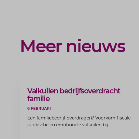
Meer nieuws
ARTIKEL
Valkuilen bedrijfsoverdracht
familie
6 FEBRUARI
Een familiebedrijf overdragen? Voorkom fiscale,
juridische en emotionele valkuilen bij
bedrijfsoverdracht binnen de familie met de
experts van Lansigt.