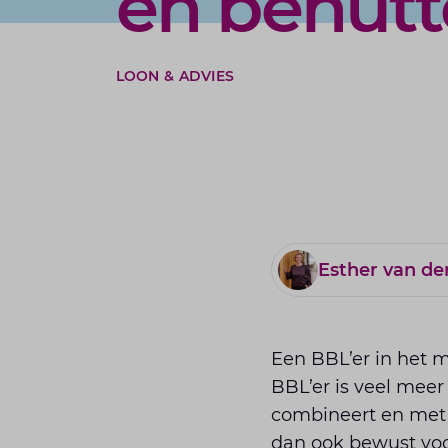
én benut
LOON & ADVIES
Esther van d
Een BBL’er in het 
BBL’er is veel meer
combineert en met f
dan ook bewust voo