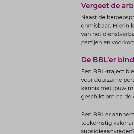
Vergeet de ar
Naast de beroepspr
onmisbaar. Hierin le
van het dienstverba
partijen en voorko
De BBL’er bind
Een BBL-traject bied
voor duurzame pers
kennis met jouw man
geschikt om na de o
Een BBL’er aanneme
toekomstig vakmans
subsidieaanvragen?