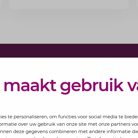
minimumloon zit? Lees de voorwaarden en
aandachtspunten voor werkgevers.
Schrijf j
Elke maand 
 maakt gebruik 
eSigt het n
Jouw email
s te personaliseren, om functies voor social media te bied
ormatie over uw gebruik van onze site met onze partners voo
kunnen deze gegevens combineren met andere informatie die