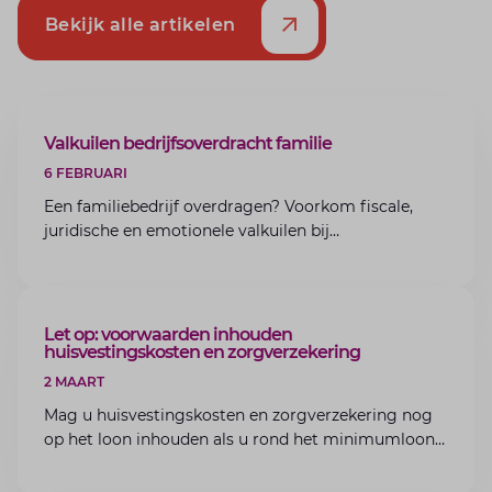
Bekijk alle artikelen
ARTIKEL
Valkuilen bedrijfsoverdracht familie
6 FEBRUARI
Een familiebedrijf overdragen? Voorkom fiscale,
juridische en emotionele valkuilen bij
bedrijfsoverdracht binnen de familie met de experts
van Lansigt.
ARTIKEL
Let op: voorwaarden inhouden
huisvestingskosten en zorgverzekering
2 MAART
Mag u huisvestingskosten en zorgverzekering nog
op het loon inhouden als u rond het minimumloon
zit? Lees de voorwaarden en aandachtspunten voor
werkgevers.