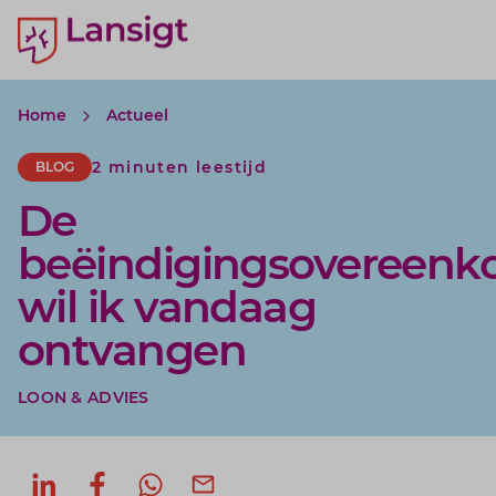
Lansigt Accountants logo
e search website
Home
Actueel
2 minuten leestijd
BLOG
De
beëindigingsovereenk
wil ik vandaag
ontvangen
LOON & ADVIES
Deel op LinkedIn
Deel op Facebook
Deel via WhatsApp
Deel via mail