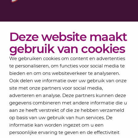
Diensten
Deze website maakt
Actueel
Over Lansigt
gebruik van cookies
Contact
We gebruiken cookies om content en advertenties
te personaliseren, om functies voor social media te
bieden en om ons websiteverkeer te analyseren.
Schrijf je in voor onze nieuwsbrief
Ook delen we informatie over uw gebruik van onze
Elke maand bundelen de adviseurs van Lansigt in
site met onze partners voor social media,
de eSigt het nieuws.
adverteren en analyse. Deze partners kunnen deze
gegevens combineren met andere informatie die u
Jouw emailadres
aan ze heeft verstrekt of die ze hebben verzameld
op basis van uw gebruik van hun services. De
informatie kan worden ingezet om u een
persoonlijke ervaring te geven en de effectiviteit
Inschrijven