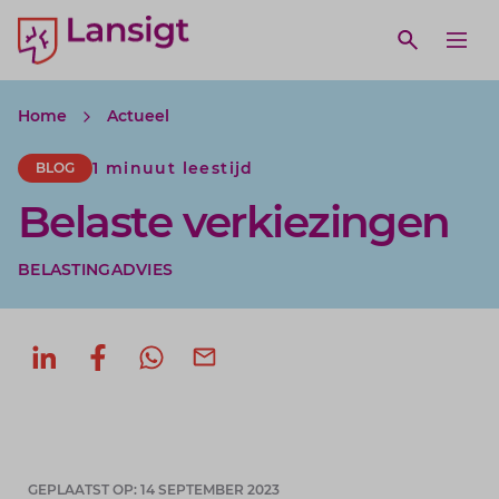
Lansigt Accountants logo
e search website
Open webs
Ope
Home
Actueel
1 minuut leestijd
BLOG
Belaste verkiezingen
BELASTINGADVIES
Deel op LinkedIn
Deel op Facebook
Deel via WhatsApp
Deel via mail
GEPLAATST OP: 14 SEPTEMBER 2023