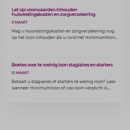
ARTIKEL
Let op: voorwaarden inhouden
huisvestingskosten en zorgverzekering
2 MAART
Mag u huisvestingskosten en zorgverzekering nog
op het loon inhouden als u rond het minimumloon
zit? Lees de voorwaarden en aandachtspunten voor
werkgevers.
ARTIKEL
Boetes voor te weinig loon stagiaires en starters
21 MAART
Betaalt u stagiaires of starters te weinig loon? Lees
wanneer minimumloon of cao-loon verplicht is,
welke boetes dreigen en hoe u dit als werkgever
voorkomt.