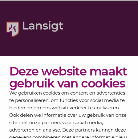
Diensten
Deze website maakt
Actueel
Over Lansigt
gebruik van cookies
Contact
We gebruiken cookies om content en advertenties
te personaliseren, om functies voor social media te
bieden en om ons websiteverkeer te analyseren.
Schrijf je in voor onze nieuwsbrief
Ook delen we informatie over uw gebruik van onze
Elke maand bundelen de adviseurs van Lansigt in
site met onze partners voor social media,
de eSigt het nieuws.
adverteren en analyse. Deze partners kunnen deze
gegevens combineren met andere informatie die u