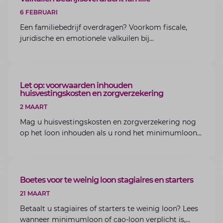
6 FEBRUARI
Een familiebedrijf overdragen? Voorkom fiscale,
juridische en emotionele valkuilen bij
bedrijfsoverdracht binnen de familie met de experts
van Lansigt.
ARTIKEL
Let op: voorwaarden inhouden
huisvestingskosten en zorgverzekering
2 MAART
Mag u huisvestingskosten en zorgverzekering nog
op het loon inhouden als u rond het minimumloon
zit? Lees de voorwaarden en aandachtspunten voor
werkgevers.
ARTIKEL
Boetes voor te weinig loon stagiaires en starters
21 MAART
Betaalt u stagiaires of starters te weinig loon? Lees
wanneer minimumloon of cao-loon verplicht is,