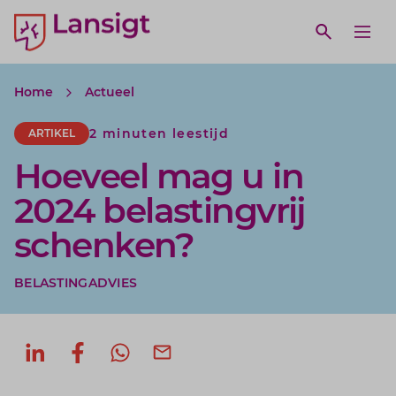
Lansigt Accountants logo
e search website
Open webs
Ope
Home
Actueel
2 minuten leestijd
ARTIKEL
Hoeveel mag u in
2024 belastingvrij
schenken?
BELASTINGADVIES
Deel op LinkedIn
Deel op Facebook
Deel via WhatsApp
Deel via mail