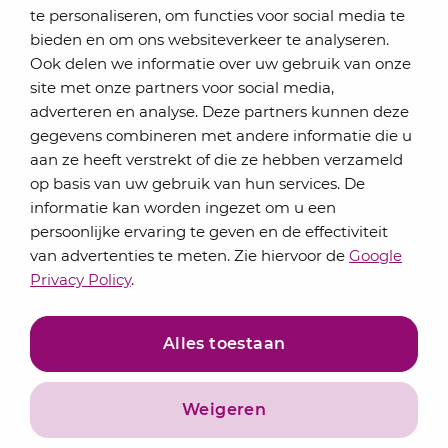
te personaliseren, om functies voor social media te
bieden en om ons websiteverkeer te analyseren.
Schrijf je in voor onze nieuwsbrief
Ook delen we informatie over uw gebruik van onze
Elke maand bundelen de adviseurs van Lansigt in
site met onze partners voor social media,
de eSigt het nieuws.
adverteren en analyse. Deze partners kunnen deze
gegevens combineren met andere informatie die u
Jouw emailadres
aan ze heeft verstrekt of die ze hebben verzameld
op basis van uw gebruik van hun services. De
informatie kan worden ingezet om u een
persoonlijke ervaring te geven en de effectiviteit
Inschrijven
van advertenties te meten. Zie hiervoor de
Google
Privacy Policy
.
Alles toestaan
Weigeren
Privacyverklaring
Algemene voorwaarden